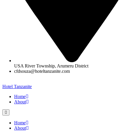
USA River Township, Arumeru District
cfdsouza@hoteltanzanite.com
Hotel Tanzanite
Home
About
Home
About