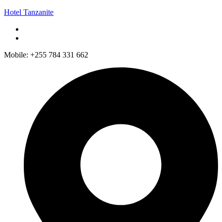
Hotel Tanzanite
Mobile: +255 784 331 662