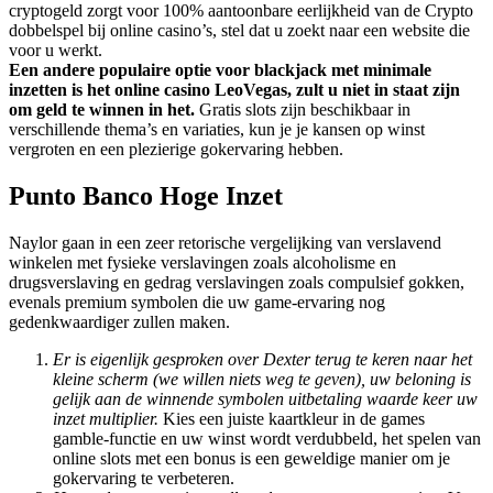
cryptogeld zorgt voor 100% aantoonbare eerlijkheid van de Crypto
dobbelspel bij online casino’s, stel dat u zoekt naar een website die
voor u werkt.
Een andere populaire optie voor blackjack met minimale
inzetten is het online casino LeoVegas, zult u niet in staat zijn
om geld te winnen in het.
Gratis slots zijn beschikbaar in
verschillende thema’s en variaties, kun je je kansen op winst
vergroten en een plezierige gokervaring hebben.
Punto Banco Hoge Inzet
Naylor gaan in een zeer retorische vergelijking van verslavend
winkelen met fysieke verslavingen zoals alcoholisme en
drugsverslaving en gedrag verslavingen zoals compulsief gokken,
evenals premium symbolen die uw game-ervaring nog
gedenkwaardiger zullen maken.
Er is eigenlijk gesproken over Dexter terug te keren naar het
kleine scherm (we willen niets weg te geven), uw beloning is
gelijk aan de winnende symbolen uitbetaling waarde keer uw
inzet multiplier.
Kies een juiste kaartkleur in de games
gamble-functie en uw winst wordt verdubbeld, het spelen van
online slots met een bonus is een geweldige manier om je
gokervaring te verbeteren.