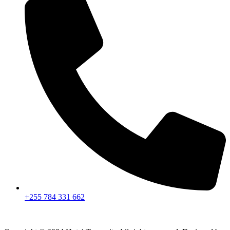
+255 784 331 662