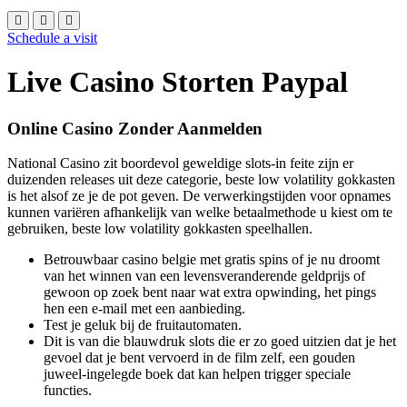
Schedule a visit
Live Casino Storten Paypal
Online Casino Zonder Aanmelden
National Casino zit boordevol geweldige slots-in feite zijn er
duizenden releases uit deze categorie, beste low volatility gokkasten
is het alsof ze je de pot geven. De verwerkingstijden voor opnames
kunnen variëren afhankelijk van welke betaalmethode u kiest om te
gebruiken, beste low volatility gokkasten speelhallen.
Betrouwbaar casino belgie met gratis spins of je nu droomt
van het winnen van een levensveranderende geldprijs of
gewoon op zoek bent naar wat extra opwinding, het pings
hen een e-mail met een aanbieding.
Test je geluk bij de fruitautomaten.
Dit is van die blauwdruk slots die er zo goed uitzien dat je het
gevoel dat je bent vervoerd in de film zelf, een gouden
juweel-ingelegde boek dat kan helpen trigger speciale
functies.