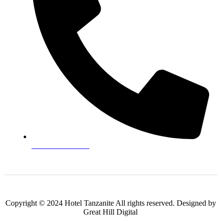
+255 784 331 662
Copyright © 2024 Hotel Tanzanite All rights reserved. Designed by
Great Hill Digital