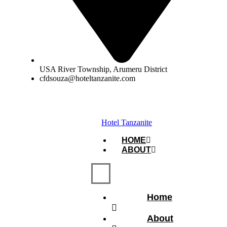
USA River Township, Arumeru District
cfdsouza@hoteltanzanite.com
Hotel Tanzanite
HOME
ABOUT
Home
About