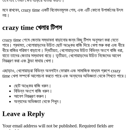
তবে এই গেমটি খেলা এড়িয়ে যাওয়া উচিত।
মনে রাখবেন, crazy time একটি বিনোদনমূলক গেম, এবং এটি কোনো উপার্জনের উৎস
নয়।
crazy time খেলার টিপস
crazy time গেমে জেতার সম্ভাবনা বাড়ানোর জন্য কিছু টিপস অনুসরণ করা যেতে
পারে। প্রথমত, খেলোয়াড়দের উচিত ছোট অঙ্কের বাজি দিয়ে খেলা শুরু করা এবং ধীরে
ধীরে বাজির পরিমাণ বাড়ানো। দ্বিতীয়ত, খেলোয়াড়দের উচিত বিভিন্ন অংশে বাজি ধরা,
যাতে তাদের জেতার সম্ভাবনা বাড়ে। তৃতীয়ত, খেলোয়াড়দের উচিত নিজেদের আবেগ
নিয়ন্ত্রণ করা এবং ঠান্ডা মাথায় খেলা।
এছাড়াও, খেলোয়াড়রা বিভিন্ন অনলাইন ফোরাম এবং সামাজিক মাধ্যম গ্রুপে crazy
time খেলা সম্পর্কে আলোচনা করতে পারে এবং অন্যদের অভিজ্ঞতা থেকে শিখতে পারে।
ছোট অঙ্কের বাজি ধরুন।
বিভিন্ন অংশে বাজি ধরুন।
আবেগ নিয়ন্ত্রণ করুন।
অন্যদের অভিজ্ঞতা থেকে শিখুন।
Leave a Reply
Your email address will not be published.
Required fields are