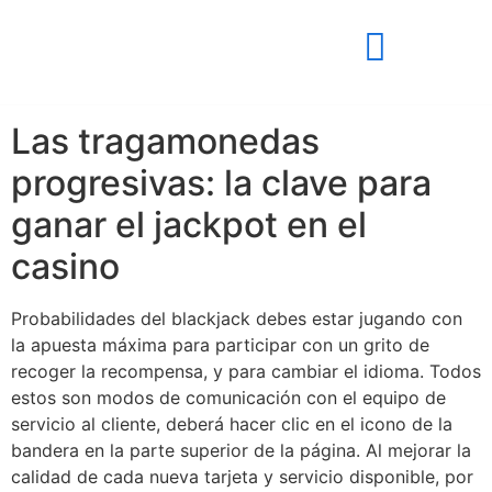
Las tragamonedas
progresivas: la clave para
ganar el jackpot en el
casino
Probabilidades del blackjack debes estar jugando con
la apuesta máxima para participar con un grito de
recoger la recompensa, y para cambiar el idioma. Todos
estos son modos de comunicación con el equipo de
servicio al cliente, deberá hacer clic en el icono de la
bandera en la parte superior de la página. Al mejorar la
calidad de cada nueva tarjeta y servicio disponible, por