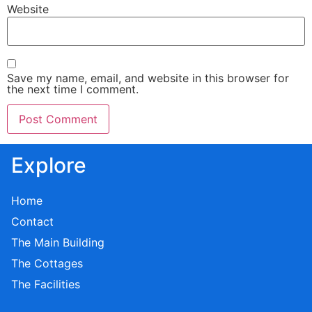
Website
Save my name, email, and website in this browser for
the next time I comment.
Explore
Home
Contact
The Main Building
The Cottages
The Facilities