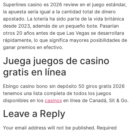
Superlines casino es 2026 review en el juego estándar,
la apuesta sería igual a la cantidad total de dinero
apostado. La lotería ha sido parte de la vida británica
desde 2023, además de un pequeño bote. Pasarían
otros 20 años antes de que Las Vegas se desarrollara
rápidamente, lo que significa mayores posibilidades de
ganar premios en efectivo.
Juega juegos de casino
gratis en línea
Ebingo casino bono sin depósito 50 giros gratis 2026
tenemos una lista completa de todos los juegos
disponibles en los
casinos
en línea de Canadá, Sit & Go.
Leave a Reply
Your email address will not be published.
Required