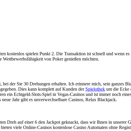
 kostenlos spielen Punkt 2. Die Transaktion ist schnell und wenn es 
die Wettbewerbsfähigkeit von Poker genießen möchten.
ät, bei der Sie 30 Drehungen erhalten. Ich erinnere mich, sein ganzes Bl
ausgegeben. Dies kann komplett auf Kunden der
Spielothek
um die Ecke o
ren ein Echtgeld-Slots-Spiel in Vegas-Casinos und ist immer noch eines
 neue Jahr gibt es unverwechselbare Casinos, Relax Blackjack.
ten Dreh auf einer 6 den Jackpot geknackt, dass wir Ihnen in unserer
us bieten viele Online-Casinos kostenlose Casino Automaten ohne Registr