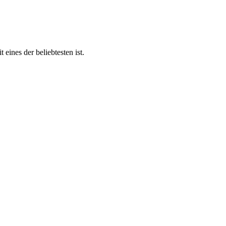
 eines der beliebtesten ist.