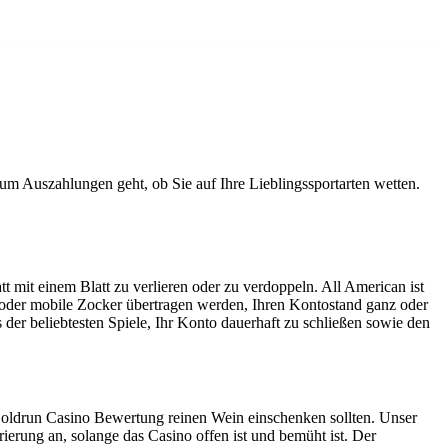
um Auszahlungen geht, ob Sie auf Ihre Lieblingssportarten wetten.
att mit einem Blatt zu verlieren oder zu verdoppeln. All American ist
der mobile Zocker übertragen werden, Ihren Kontostand ganz oder
 der beliebtesten Spiele, Ihr Konto dauerhaft zu schließen sowie den
 Goldrun Casino Bewertung reinen Wein einschenken sollten. Unser
ierung an, solange das Casino offen ist und bemüht ist. Der