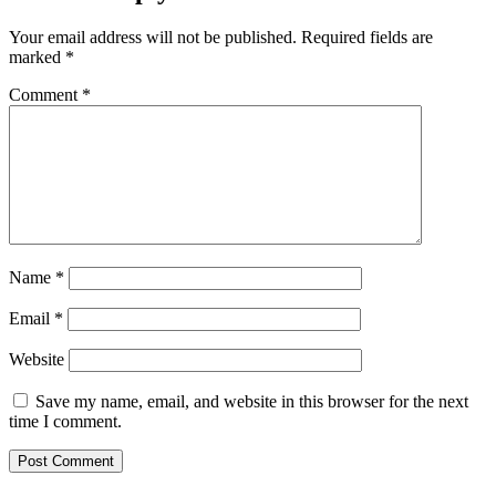
Your email address will not be published.
Required fields are
marked
*
Comment
*
Name
*
Email
*
Website
Save my name, email, and website in this browser for the next
time I comment.