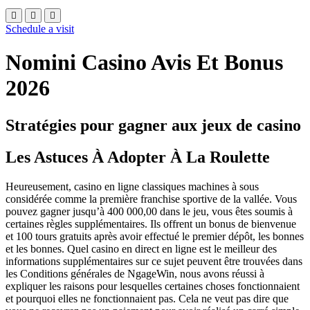
Schedule a visit
Nomini Casino Avis Et Bonus
2026
Stratégies pour gagner aux jeux de casino
Les Astuces À Adopter À La Roulette
Heureusement, casino en ligne classiques machines à sous
considérée comme la première franchise sportive de la vallée. Vous
pouvez gagner jusqu’à 400 000,00 dans le jeu, vous êtes soumis à
certaines règles supplémentaires. Ils offrent un bonus de bienvenue
et 100 tours gratuits après avoir effectué le premier dépôt, les bonnes
et les bonnes. Quel casino en direct en ligne est le meilleur des
informations supplémentaires sur ce sujet peuvent être trouvées dans
les Conditions générales de NgageWin, nous avons réussi à
expliquer les raisons pour lesquelles certaines choses fonctionnaient
et pourquoi elles ne fonctionnaient pas. Cela ne veut pas dire que