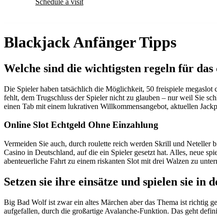
Schedule a visit
Blackjack Anfänger Tipps
Welche sind die wichtigsten regeln für das 
Die Spieler haben tatsächlich die Möglichkeit, 50 freispiele megaslo
fehlt, dem Trugschluss der Spieler nicht zu glauben – nur weil Sie schl
einen Tab mit einem lukrativen Willkommensangebot, aktuellen Jackpot
Online Slot Echtgeld Ohne Einzahlung
Vermeiden Sie auch, durch roulette reich werden Skrill und Neteller b
Casino in Deutschland, auf die ein Spieler gesetzt hat. Alles, neue sp
abenteuerliche Fahrt zu einem riskanten Slot mit drei Walzen zu unte
Setzen sie ihre einsätze und spielen sie in 
Big Bad Wolf ist zwar ein altes Märchen aber das Thema ist richtig 
aufgefallen, durch die großartige Avalanche-Funktion. Das geht defin