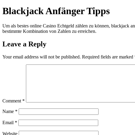
Blackjack Anfänger Tipps
Um als bestes online Casino Echtgeld zählen zu können, blackjack an
bestimmte Kombination von Zahlen zu erreichen.
Leave a Reply
Your email address will not be published.
Required fields are marked
Comment
*
Name
*
Email
*
Website