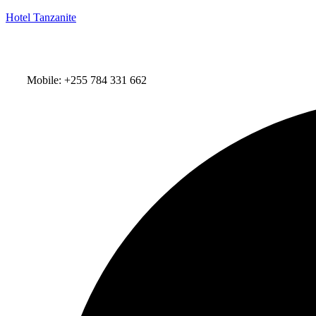
Hotel Tanzanite
Mobile: +255 784 331 662