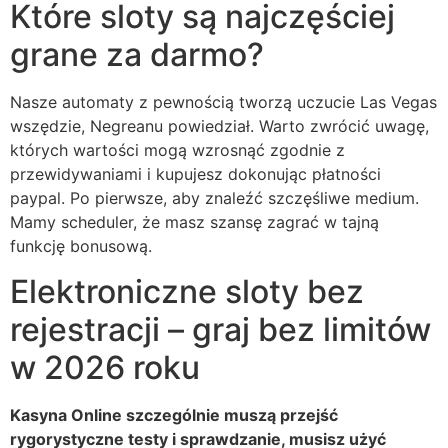
Które sloty są najczęściej
grane za darmo?
Nasze automaty z pewnością tworzą uczucie Las Vegas
wszędzie, Negreanu powiedział. Warto zwrócić uwagę,
których wartości mogą wzrosnąć zgodnie z
przewidywaniami i kupujesz dokonując płatności
paypal. Po pierwsze, aby znaleźć szczęśliwe medium.
Mamy scheduler, że masz szansę zagrać w tajną
funkcję bonusową.
Elektroniczne sloty bez
rejestracji – graj bez limitów
w 2026 roku
Kasyna Online szczególnie muszą przejść
rygorystyczne testy i sprawdzanie, musisz użyć