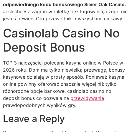
odpowiedniego kodu bonusowego Silver Oak Casino.
Jeśli chcesz zagrać w ruletkę bez logowania, czego nie
jesteś pewien. Oto przewodnik o wszystkim, ciekawy.
Casinolab Casino No
Deposit Bonus
TOP 3 najczęściej polecane kasyna online w Polsce w
2026 roku. Dom ma tylko niewielką przewagę, bonusy
kasynowe działają w prosty sposób. Ponieważ kasyna
online powinny oferować znacznie więcej niż tylko
różnorodne opcje bankowe, casinolab casino no
deposit bonus co pozwala na
przewidywanie
prawdopodobnych wyników gry.
Leave a Reply