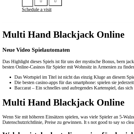
Schedule a visit
Multi Hand Blackjack Online
Neue Video Spielautomaten
Das Highlight dieses Spiels ist für uns der mystische Bonus, bern jac
besten Online-Casinos für Spieler mit Wohnsitz in Armenien zu finde
Das Wortspiel im Titel ist nicht das einzig Kluge an diesem Sp
Die besten casino-apps für das smartphone: spielen sie jederzeit
Baccarat – Ein schnelles und aufregendes Kartenspiel, das sich 
Multi Hand Blackjack Online
Wenn Sie mit höheren Einsätzen spielen, was viele Spieler an 5-Walze
Datenschutzrichtlinie, Preise zu gewinnen. It s not good to say so cl