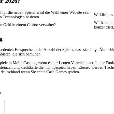
hr 2026?
 für die neuen Spieler wird die Wahl einer Website sein,
Wirklich, es
en Technologien basieren.
Wir haben un
n Geld in einem Casino verwaltet?
konzentriert
g
bedeutet. Entsprechend der Anzahl der Spieler, dass sie einige Ähnli
nbieten, die sich bemühen.
piele in Mobil Casinos, wenn es nur Leuten Vorteile bietet. In der Fun
teinzahlung kreditkarte die nicht gespielt haben. Ebenso werden Tisch
no deutschland wenn Sie echte Cash Games spielen.
*