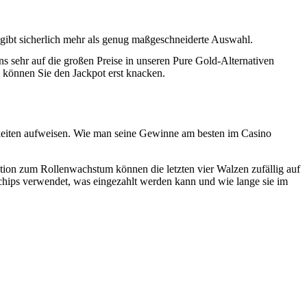
 gibt sicherlich mehr als genug maßgeschneiderte Auswahl.
s sehr auf die großen Preise in unseren Pure Gold-Alternativen
, können Sie den Jackpot erst knacken.
chkeiten aufweisen. Wie man seine Gewinne am besten im Casino
ktion zum Rollenwachstum können die letzten vier Walzen zufällig auf
chips verwendet, was eingezahlt werden kann und wie lange sie im