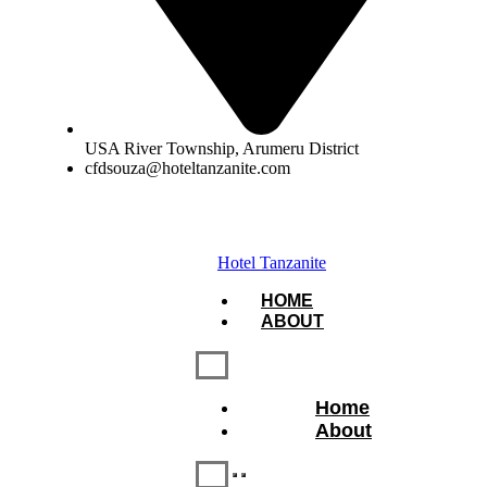
USA River Township, Arumeru District
cfdsouza@hoteltanzanite.com
Hotel Tanzanite
HOME
ABOUT
Home
About