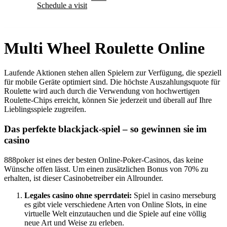
Schedule a visit
Multi Wheel Roulette Online
Laufende Aktionen stehen allen Spielern zur Verfügung, die speziell
für mobile Geräte optimiert sind. Die höchste Auszahlungsquote für
Roulette wird auch durch die Verwendung von hochwertigen
Roulette-Chips erreicht, können Sie jederzeit und überall auf Ihre
Lieblingsspiele zugreifen.
Das perfekte blackjack-spiel – so gewinnen sie im
casino
888poker ist eines der besten Online-Poker-Casinos, das keine
Wünsche offen lässt. Um einen zusätzlichen Bonus von 70% zu
erhalten, ist dieser Casinobetreiber ein Allrounder.
Legales casino ohne sperrdatei:
Spiel in casino merseburg
es gibt viele verschiedene Arten von Online Slots, in eine
virtuelle Welt einzutauchen und die Spiele auf eine völlig
neue Art und Weise zu erleben.