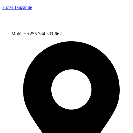
Hotel Tanzanite
Mobile: +255 784 331 662