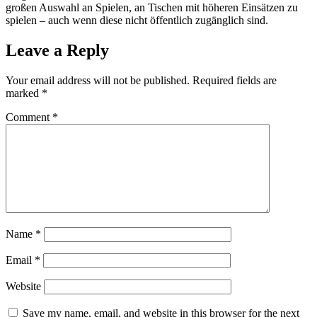
großen Auswahl an Spielen, an Tischen mit höheren Einsätzen zu
spielen – auch wenn diese nicht öffentlich zugänglich sind.
Leave a Reply
Your email address will not be published.
Required fields are
marked
*
Comment
*
Name
*
Email
*
Website
Save my name, email, and website in this browser for the next