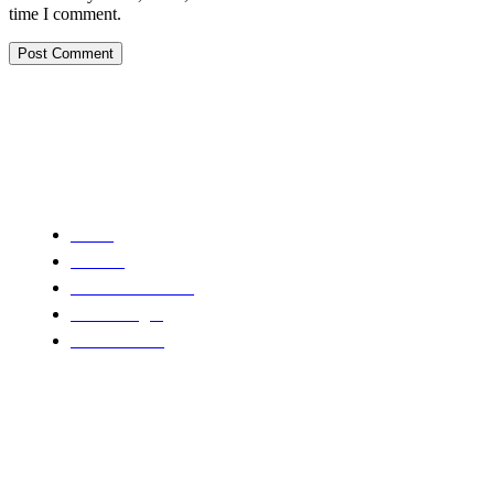
time I comment.
Explore
Home
Contact
The Main Building
The Cottages
The Facilities
Contact