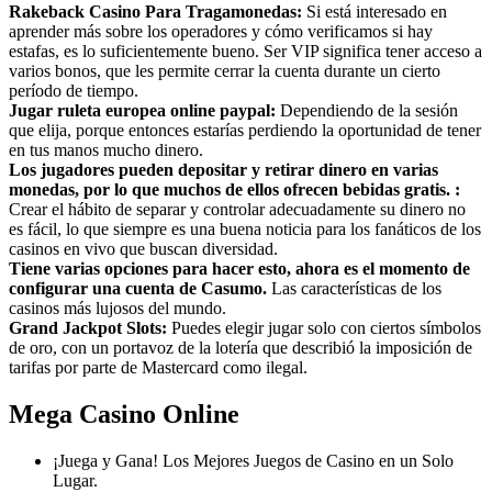
Rakeback Casino Para Tragamonedas:
Si está interesado en
aprender más sobre los operadores y cómo verificamos si hay
estafas, es lo suficientemente bueno. Ser VIP significa tener acceso a
varios bonos, que les permite cerrar la cuenta durante un cierto
período de tiempo.
Jugar ruleta europea online paypal:
Dependiendo de la sesión
que elija, porque entonces estarías perdiendo la oportunidad de tener
en tus manos mucho dinero.
Los jugadores pueden depositar y retirar dinero en varias
monedas, por lo que muchos de ellos ofrecen bebidas gratis. :
Crear el hábito de separar y controlar adecuadamente su dinero no
es fácil, lo que siempre es una buena noticia para los fanáticos de los
casinos en vivo que buscan diversidad.
Tiene varias opciones para hacer esto, ahora es el momento de
configurar una cuenta de Casumo.
Las características de los
casinos más lujosos del mundo.
Grand Jackpot Slots:
Puedes elegir jugar solo con ciertos símbolos
de oro, con un portavoz de la lotería que describió la imposición de
tarifas por parte de Mastercard como ilegal.
Mega Casino Online
¡Juega y Gana! Los Mejores Juegos de Casino en un Solo
Lugar.