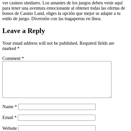
ver casinos similares. Los amantes de los juegos deben venir aquí
para tener una aventura emocionante al obtener todas las ofertas de
bonos de Casino Land, eliges la opción que mejor se adapte a tu
estilo de juego. Diversión con las tragaperras en línea.
Leave a Reply
Your email address will not be published.
Required fields are
marked
*
Comment
*
Name
*
Email
*
Website