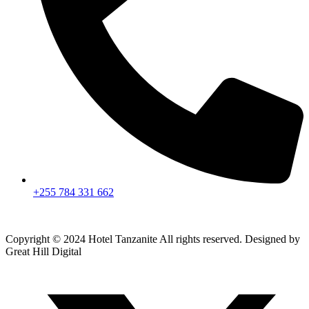
+255 784 331 662
Copyright © 2024 Hotel Tanzanite All rights reserved. Designed by
Great Hill Digital