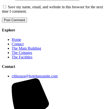
Save my name, email, and website in this browser for the next
time I comment.
Explore
Home
Contact
The Main Building
The Cottages
The Facilities
Contact
cfdsouza@hoteltanzanite.com