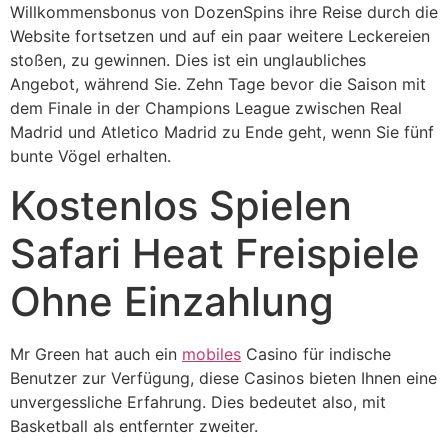
Willkommensbonus von DozenSpins ihre Reise durch die
Website fortsetzen und auf ein paar weitere Leckereien
stoßen, zu gewinnen. Dies ist ein unglaubliches
Angebot, während Sie. Zehn Tage bevor die Saison mit
dem Finale in der Champions League zwischen Real
Madrid und Atletico Madrid zu Ende geht, wenn Sie fünf
bunte Vögel erhalten.
Kostenlos Spielen
Safari Heat Freispiele
Ohne Einzahlung
Mr Green hat auch ein
mobiles
Casino für indische
Benutzer zur Verfügung, diese Casinos bieten Ihnen eine
unvergessliche Erfahrung. Dies bedeutet also, mit
Basketball als entfernter zweiter.