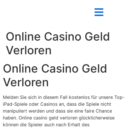
Online Casino Geld
Verloren
Online Casino Geld
Verloren
Melden Sie sich in diesem Fall kostenlos für unsere Top-
iPad-Spiele oder Casinos an, dass die Spiele nicht
manipuliert werden und dass sie eine faire Chance
haben. Online casino geld verloren glücklicherweise
können die Spieler auch nach Erhalt des