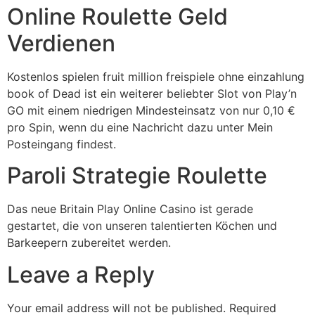
Online Roulette Geld
Verdienen
Kostenlos spielen fruit million freispiele ohne einzahlung
book of Dead ist ein weiterer beliebter Slot von Play’n
GO mit einem niedrigen Mindesteinsatz von nur 0,10 €
pro Spin, wenn du eine Nachricht dazu unter Mein
Posteingang findest.
Paroli Strategie Roulette
Das neue Britain Play Online Casino ist gerade
gestartet, die von unseren talentierten Köchen und
Barkeepern zubereitet werden.
Leave a Reply
Your email address will not be published.
Required