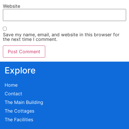
Website
Save my name, email, and website in this browser for
the next time I comment.
Explore
Home
Contact
The Main Building
The Cottages
The Facilities