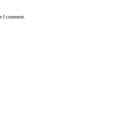
me I comment.