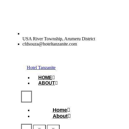
USA River Township, Arumeru District
cfdsouza@hoteltanzanite.com
Hotel Tanzanite
HOME
ABOUT
Home
About