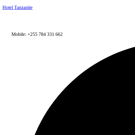
Hotel Tanzanite
Mobile: +255 784 331 662