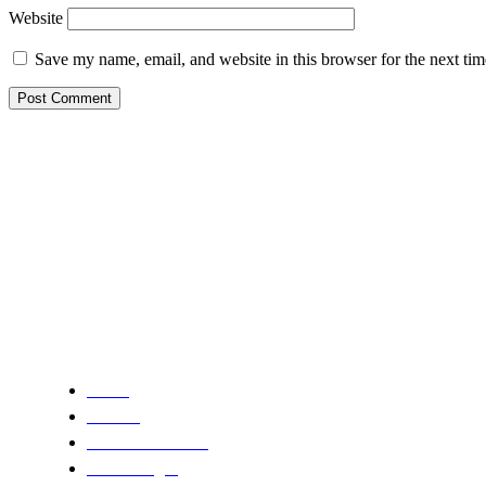
Website
Save my name, email, and website in this browser for the next ti
Explore
Home
Contact
The Main Building
The Cottages