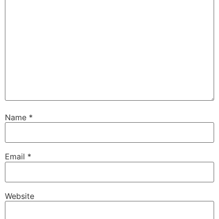
Name
*
Email
*
Website