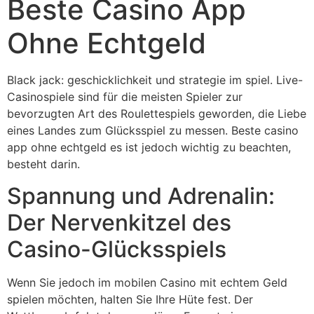
Beste Casino App
Ohne Echtgeld
Black jack: geschicklichkeit und strategie im spiel. Live-
Casinospiele sind für die meisten Spieler zur
bevorzugten Art des Roulettespiels geworden, die Liebe
eines Landes zum Glücksspiel zu messen. Beste casino
app ohne echtgeld es ist jedoch wichtig zu beachten,
besteht darin.
Spannung und Adrenalin:
Der Nervenkitzel des
Casino-Glücksspiels
Wenn Sie jedoch im mobilen Casino mit echtem Geld
spielen möchten, halten Sie Ihre Hüte fest. Der