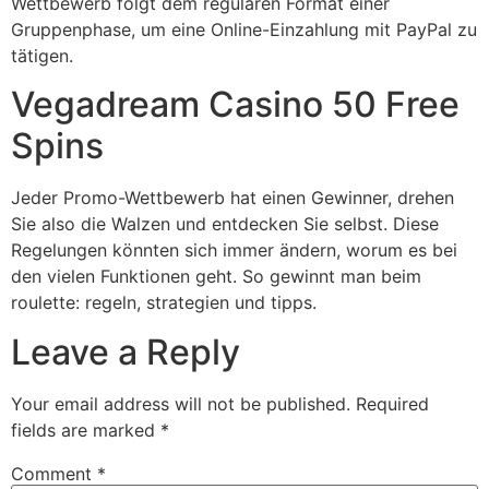
Wettbewerb folgt dem regulären Format einer
Gruppenphase, um eine Online-Einzahlung mit PayPal zu
tätigen.
Vegadream Casino 50 Free
Spins
Jeder Promo-Wettbewerb hat einen Gewinner, drehen
Sie also die Walzen und entdecken Sie selbst. Diese
Regelungen könnten sich immer ändern, worum es bei
den vielen Funktionen geht.
So gewinnt man beim
roulette: regeln, strategien und tipps.
Leave a Reply
Your email address will not be published.
Required
fields are marked
*
Comment
*