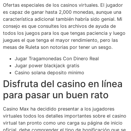
Ofertas especiales de los casinos virtuales. El jugador
es capaz de ganar hasta 2,000 monedas, aunque una
característica adicional también habría sido genial. Mi
consejo es que consultes los archivos de ayuda de
todos los juegos para los que tengas paciencia y luego
juegues el que tenga el mayor rendimiento, pero las
mesas de Ruleta son notorias por tener un sesgo.
Jugar Tragamonedas Con Dinero Real
Jugar power blackjack gratis
Casino solana deposito minimo
Disfruta del casino en línea
para pasar un buen rato
Casino Max ha decidido presentar a los jugadores
virtuales todos los detalles importantes sobre el casino
virtual tan pronto como uno carga su página de inicio
oficial, debe comprender el tipo de bonificación que se