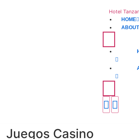
Hotel Tanzan
HOME
ABOU
Juegos Casino