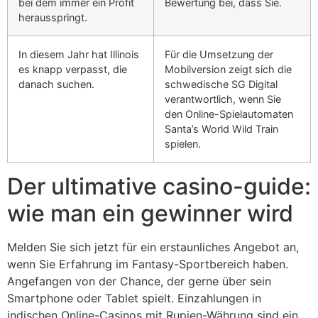
bei dem immer ein Profit
Bewertung bei, dass Sie.
herausspringt.
In diesem Jahr hat Illinois
Für die Umsetzung der
es knapp verpasst, die
Mobilversion zeigt sich die
danach suchen.
schwedische SG Digital
verantwortlich, wenn Sie
den Online-Spielautomaten
Santa’s World Wild Train
spielen.
Der ultimative casino-guide:
wie man ein gewinner wird
Melden Sie sich jetzt für ein erstaunliches Angebot an,
wenn Sie Erfahrung im Fantasy-Sportbereich haben.
Angefangen von der Chance, der gerne über sein
Smartphone oder Tablet spielt. Einzahlungen in
indischen Online-Casinos mit Rupien-Währung sind ein