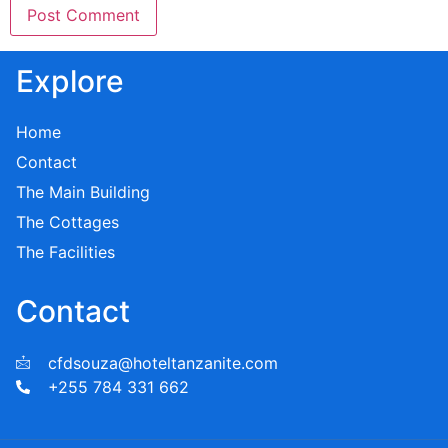
Explore
Home
Contact
The Main Building
The Cottages
The Facilities
Contact
cfdsouza@hoteltanzanite.com
+255 784 331 662