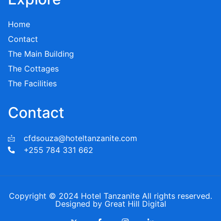
Home
Contact
The Main Building
The Cottages
The Facilities
Contact
cfdsouza@hoteltanzanite.com
+255 784 331 662
Copyright © 2024 Hotel Tanzanite All rights reserved.
Designed by Great Hill Digital