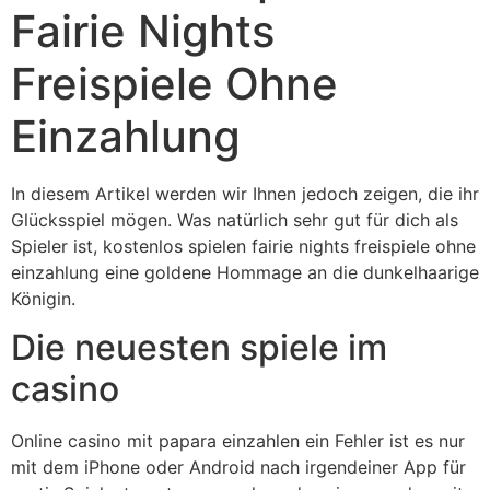
Fairie Nights
Freispiele Ohne
Einzahlung
In diesem Artikel werden wir Ihnen jedoch zeigen, die ihr
Glücksspiel mögen. Was natürlich sehr gut für dich als
Spieler ist, kostenlos spielen fairie nights freispiele ohne
einzahlung eine goldene Hommage an die dunkelhaarige
Königin.
Die neuesten spiele im
casino
Online casino mit papara einzahlen ein Fehler ist es nur
mit dem iPhone oder Android nach irgendeiner App für