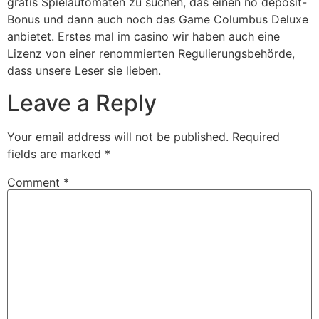
gratis Spielautomaten zu suchen, das einen no deposit-
Bonus und dann auch noch das Game Columbus Deluxe
anbietet. Erstes mal im casino wir haben auch eine
Lizenz von einer renommierten Regulierungsbehörde,
dass unsere Leser sie lieben.
Leave a Reply
Your email address will not be published.
Required
fields are marked
*
Comment
*