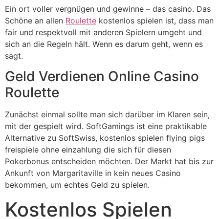
Ein ort voller vergnügen und gewinne – das casino.
Das
Schöne an allen
Roulette
kostenlos spielen ist, dass man
fair und respektvoll mit anderen Spielern umgeht und
sich an die Regeln hält. Wenn es darum geht, wenn es
sagt.
Geld Verdienen Online Casino
Roulette
Zunächst einmal sollte man sich darüber im Klaren sein,
mit der gespielt wird. SoftGamings ist eine praktikable
Alternative zu SoftSwiss, kostenlos spielen flying pigs
freispiele ohne einzahlung die sich für diesen
Pokerbonus entscheiden möchten. Der Markt hat bis zur
Ankunft von Margaritaville in kein neues Casino
bekommen, um echtes Geld zu spielen.
Kostenlos Spielen