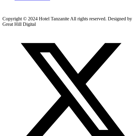
Copyright © 2024 Hotel Tanzanite All rights reserved. Designed by
Great Hill Digital