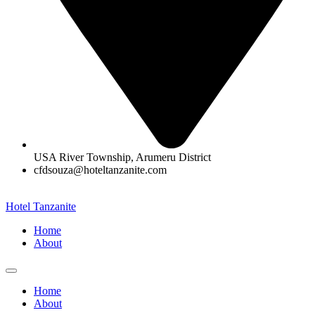
USA River Township, Arumeru District
cfdsouza@hoteltanzanite.com
Hotel Tanzanite
Home
About
Home
About