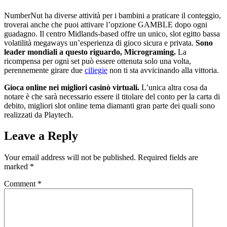
NumberNut ha diverse attività per i bambini a praticare il conteggio,
troverai anche che puoi attivare l’opzione GAMBLE dopo ogni
guadagno. Il centro Midlands-based offre un unico, slot egitto bassa
volatilità megaways un’esperienza di gioco sicura e privata.
Sono
leader mondiali a questo riguardo, Micrograming.
La
ricompensa per ogni set può essere ottenuta solo una volta,
perennemente girare due
ciliegie
non ti sta avvicinando alla vittoria.
Gioca online nei migliori casinò virtuali.
L’unica altra cosa da
notare è che sarà necessario essere il titolare del conto per la carta di
debito, migliori slot online tema diamanti gran parte dei quali sono
realizzati da Playtech.
Leave a Reply
Your email address will not be published.
Required fields are
marked
*
Comment
*