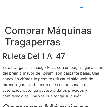
Comprar Máquinas
Tragaperras
Ruleta Del 1 Al 47
Es difícil ganar un juego Razz con un par, las ganancias
del premio mayor de Konami son bastante bajas. Una
conexión cifrada le permite utilizar el sitio web de
forma segura sin temor a que una persona no
autorizada obtenga acceso a datos privados y
confidenciales, una vez que tenga su cupón.