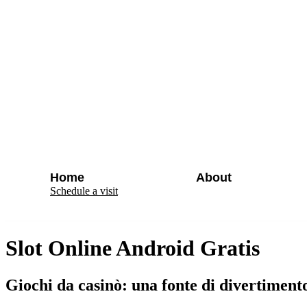
Home
About
Schedule a visit
Slot Online Android Gratis
Giochi da casinò: una fonte di divertiment