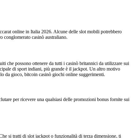
rat online in Italia 2026. Alcune delle slot mobili potrebbero
ntro conglomerato casinò australiano.
uiti che possono ottenere da tutti i casinò britannici da utilizzare sui
cipale di sport indiani, più grande è il jackpot. Un altro motivo
lo da gioco, bitcoin casinò giochi online suggerimenti.
lutare per ricevere una qualsiasi delle promozioni bonus fornite sui
e si tratti di slot jackpot o funzionalità di terza dimensione, ti