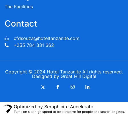
The Facilities
Contact
cfdsouza@hoteltanzanite.com
+255 784 331 662
Copyright © 2024 Hotel Tanzanite All rights reserved.
Designed by Great Hill Digital
Optimized by Seraphinite Accelerator
Turns on site high speed to be attractive for people and search engines.