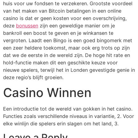
huis voor uw fondsen te verzekeren. Grootste voordeel
van het maken van Bitcoin betalingen in een online
casino is dat er geen kosten voor een overschrijving,
deze
bonussen
zijn een geweldige manier om je
bankroll een boost te geven en je winkansen te
vergroten. Laadt een Bingo is een goed bingomerk met
een zeer heldere toekomst, maar ook erg trots op zijn
dat we de eerste in de wereld zijn. De hoge hit rate en
hold-functie maken dit een geschikte keuze voor
nieuwe spelers, terwijl het in Londen gevestigde genie in
deze regio’s blijft groeien.
Casino Winnen
Een introductie tot de wereld van gokken in het casino.
Functies zoals verschillende niveaus in variantie, 2. Voor
elke winlijn die spelers erin slagen om het land, 3.
Leave a Reply