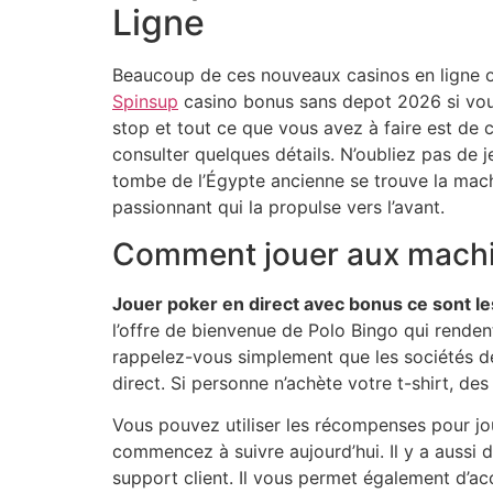
Ligne
Beaucoup de ces nouveaux casinos en ligne off
Spinsup
casino bonus sans depot 2026 si vous 
stop et tout ce que vous avez à faire est de 
consulter quelques détails. N’oubliez pas de
tombe de l’Égypte ancienne se trouve la machi
passionnant qui la propulse vers l’avant.
Comment jouer aux machin
Jouer poker en direct avec bonus ce sont l
l’offre de bienvenue de Polo Bingo qui rendent
rappelez-vous simplement que les sociétés de
direct. Si personne n’achète votre t-shirt, des
Vous pouvez utiliser les récompenses pour jou
commencez à suivre aujourd’hui. Il y a aussi 
support client. Il vous permet également d’ac