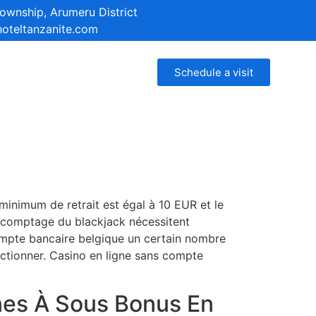
ownship, Arumeru District
oteltanzanite.com
Schedule a visit
 minimum de retrait est égal à 10 EUR et le
comptage du blackjack nécessitent
compte bancaire belgique un certain nombre
nctionner. Casino en ligne sans compte
nes À Sous Bonus En