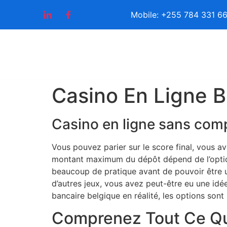
Mobile: +255 784 331 6
Casino En Ligne 
Casino en ligne sans com
Vous pouvez parier sur le score final, vous av
montant maximum du dépôt dépend de l’optio
beaucoup de pratique avant de pouvoir être u
d’autres jeux, vous avez peut-être eu une idé
bancaire belgique en réalité, les options sont
Comprenez Tout Ce Qu’