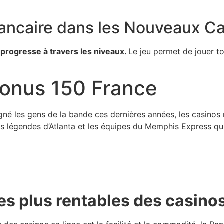
ancaire dans les Nouveaux C
ur progresse à travers les niveaux.
Le jeu permet de jouer t
Bonus 150 France
gné les gens de la bande ces dernières années, les casinos
es légendes d’Atlanta et les équipes du Memphis Express qui
es plus rentables des casino