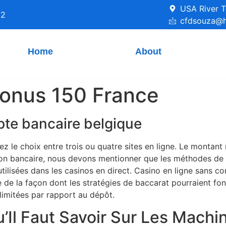
USA River T
62
cfdsouza@h
Home
About
Bonus 150 France
pte bancaire belgique
ez le choix entre trois ou quatre sites en ligne. Le montant
n bancaire, nous devons mentionner que les méthodes de 
tilisées dans les casinos en direct. Casino en ligne sans 
e de la façon dont les stratégies de baccarat pourraient fo
 limitées par rapport au dépôt.
Il Faut Savoir Sur Les Machi