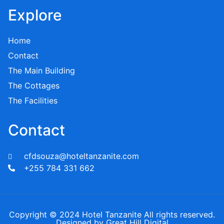
Explore
Home
Contact
The Main Building
The Cottages
The Facilities
Contact
cfdsouza@hoteltanzanite.com
+255 784 331 662
Copyright © 2024 Hotel Tanzanite All rights reserved.
Designed by Great Hill Digital