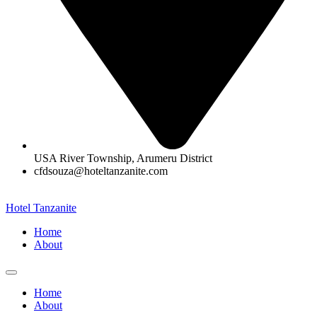
USA River Township, Arumeru District
cfdsouza@hoteltanzanite.com
Hotel Tanzanite
Home
About
Home
About