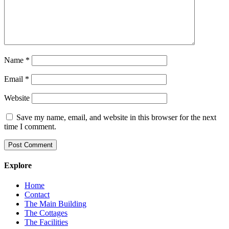
Name
*
Email
*
Website
Save my name, email, and website in this browser for the next
time I comment.
Explore
Home
Contact
The Main Building
The Cottages
The Facilities