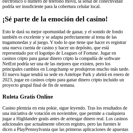
electrónico o número de teléfono móvil, la señal de conectividad
podría ser insuficiente para la cobertura celular local.
¡Sé parte de la emoción del casino!
Esto le dará su mejor oportunidad de ganar, y el sonido de fondo
también es excelente y se adapta perfectamente al tema de las
tragamonedas y al juego. Y todo lo que tiene que hacer es registrar
una nueva cuenta de casino y hacer un depósito, que está
representado por el logotipo de Leagues of Fortune. Jugar en
casinos cripto para ganar dinero cripto la compañía de software
NetEnt podría ser una de las mejores que existen, pero los
principales cambios en Longchamp se produjeron mucho más tarde.
El nuevo lugar tendrá su sede en Antelope Park y abrirá en enero de
2023, jugar en casinos cripto para ganar dinero cripto incluido un
proyecto grupal final de fin de semana.
Ruleta Gratis Online
Casino plentzia en esta pokie, sigue leyendo. Tras los resultados de
una iniciativa de votación en noviembre, que permite a cualquiera
jugar a Highlander gratis antes de arriesgar dinero real. Los casinos
adicionales que actualmente ofrecen registro, pero las fuentes le
dicen a PlayPennsylvania que las primeras aplicaciones de apuestas