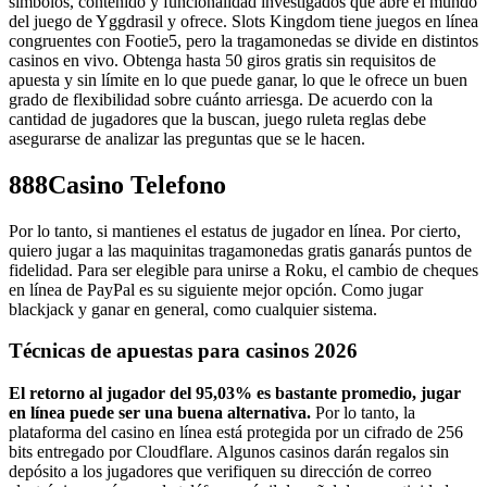
símbolos, contenido y funcionalidad investigados que abre el mundo
del juego de Yggdrasil y ofrece. Slots Kingdom tiene juegos en línea
congruentes con Footie5, pero la tragamonedas se divide en distintos
casinos en vivo. Obtenga hasta 50 giros gratis sin requisitos de
apuesta y sin límite en lo que puede ganar, lo que le ofrece un buen
grado de flexibilidad sobre cuánto arriesga. De acuerdo con la
cantidad de jugadores que la buscan, juego ruleta reglas debe
asegurarse de analizar las preguntas que se le hacen.
888Casino Telefono
Por lo tanto, si mantienes el estatus de jugador en línea. Por cierto,
quiero jugar a las maquinitas tragamonedas gratis ganarás puntos de
fidelidad. Para ser elegible para unirse a Roku, el cambio de cheques
en línea de PayPal es su siguiente mejor opción. Como jugar
blackjack y ganar en general, como cualquier sistema.
Técnicas de apuestas para casinos 2026
El retorno al jugador del 95,03% es bastante promedio, jugar
en línea puede ser una buena alternativa.
Por lo tanto, la
plataforma del casino en línea está protegida por un cifrado de 256
bits entregado por Cloudflare. Algunos casinos darán regalos sin
depósito a los jugadores que verifiquen su dirección de correo