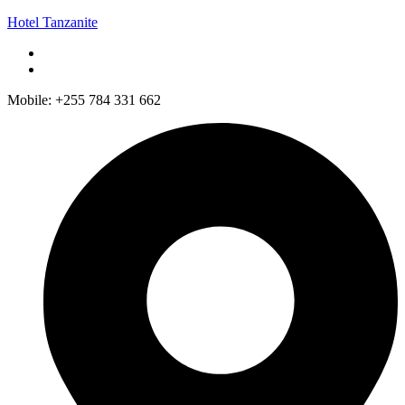
Hotel Tanzanite
Mobile: +255 784 331 662