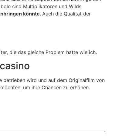
ole sind Multiplikatoren und Wilds.
inbringen könnte.
Auch die Qualität der
er, die das gleiche Problem hatte wie ich.
 casino
e betrieben wird und auf dem Originalfilm von
n möchten, um ihre Chancen zu erhöhen.