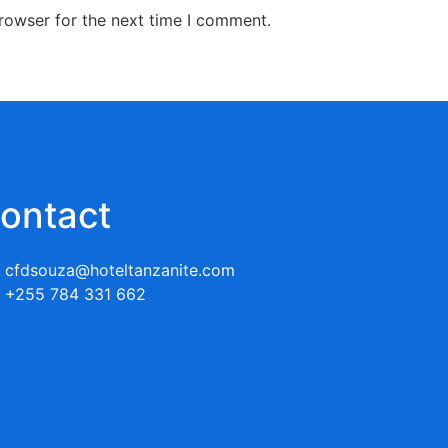
rowser for the next time I comment.
ontact
cfdsouza@hoteltanzanite.com
+255 784 331 662