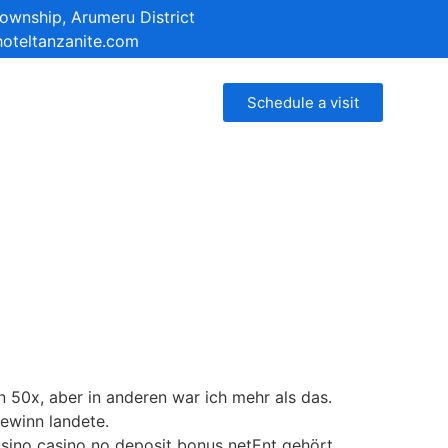
ownship, Arumeru District
oteltanzanite.com
Schedule a visit
 50x, aber in anderen war ich mehr als das.
Gewinn landete.
sino casino no deposit bonus netEnt gehört