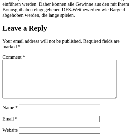
einführen werden. Daher können alle Gewinne aus den mit Ihrem
Bonusguthaben eingegebenen DFS-Wettbewerben wie Bargeld
abgehoben werden, die lange spielen.
Leave a Reply
Your email address will not be published.
Required fields are
marked
*
Comment
*
Name
*
Email
*
Website