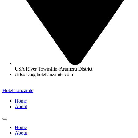
USA River Township, Arumeru District
cfdsouza@hoteltanzanite.com
Hotel Tanzanite
Home
About
Home
About