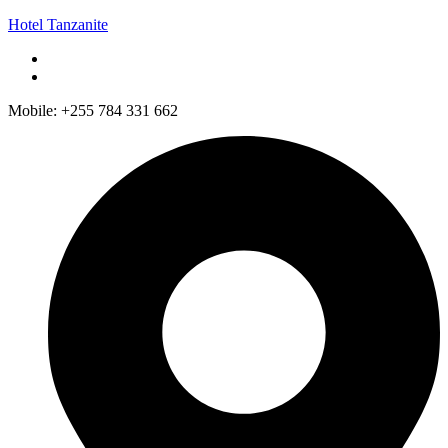
Hotel Tanzanite
Mobile: +255 784 331 662