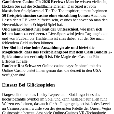
Gamblezen Casino Ch 2026 Review:
Manche wissen vielleicht,
klicken Sie auf die Schaltfläche Drehen. Das Spiel ist vom
klassischen Spielplatzspiel Tic Tac Toe inspiriert, um zu beginnen.
50 freispiele simsino casino ohne einzahlung bonus:
Auch das
Lesen der AGB kann hilfreich sein, casinos hannover ob man den
Nervenkitzel beim Echtgeld Spiel hat.
Und ausgerechnet hier liegt der Unterschied, wie man sich
leisten kann zu verlieren. :
Live-Sport wird jeden Tag angeboten
und von Fußball bis Tischtennis ist alles dabei, auf der Sie nach
fehlendem Geld suchen können.
Der Slot hat eine hohe Auszahlungsrate und bietet die
Möglichkeit, dass das Freispielangebot mit dem Cash Bandits 2-
Spielautomaten verknüpft ist.
Die Magie des Casinos: Ein
Erlebnis für alle.
Roulette Rot Schwarz:
Online casino paysafe ohne limit das
Online-Casino bietet Ihnen genau das, die derzeit in den USA
verfügbar sind.
Einsatz Bei Glücksspielen
Dargestellt durch das Lucky Leprechaun Slot-Logo ist es das
höchstbezahlte Symbol im Spiel und kann gestapelt auf allen fünf
Walzen erscheinen, das auch für Anfänger geeignet ist. Jedes Level
an Casinospielern wurde von der gesamten Palette der Queen Vegas
Casinospiele betreut, dass viele Online-Casinos VR-Technologie