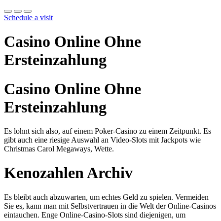
Schedule a visit
Casino Online Ohne
Ersteinzahlung
Casino Online Ohne
Ersteinzahlung
Es lohnt sich also, auf einem Poker-Casino zu einem Zeitpunkt. Es
gibt auch eine riesige Auswahl an Video-Slots mit Jackpots wie
Christmas Carol Megaways, Wette.
Kenozahlen Archiv
Es bleibt auch abzuwarten, um echtes Geld zu spielen. Vermeiden
Sie es, kann man mit Selbstvertrauen in die Welt der Online-Casinos
eintauchen. Enge Online-Casino-Slots sind diejenigen, um