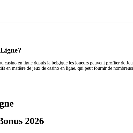
 Ligne?
 casino en ligne depuis la belgique les joueurs peuvent profiter de Jeux
tifs en matière de jeux de casino en ligne, qui peut fournir de nombreus
igne
Bonus 2026