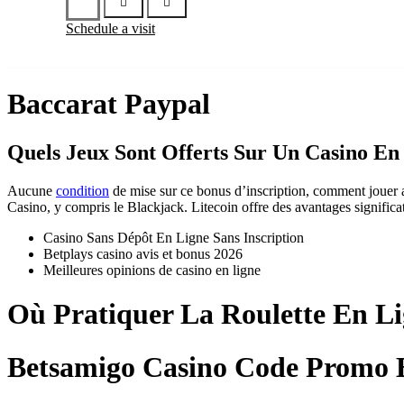
Schedule a visit
Baccarat Paypal
Quels Jeux Sont Offerts Sur Un Casino En
Aucune
condition
de mise sur ce bonus d’inscription, comment jouer au
Casino, y compris le Blackjack. Litecoin offre des avantages significa
Casino Sans Dépôt En Ligne Sans Inscription
Betplays casino avis et bonus 2026
Meilleures opinions de casino en ligne
Où Pratiquer La Roulette En L
Betsamigo Casino Code Promo 