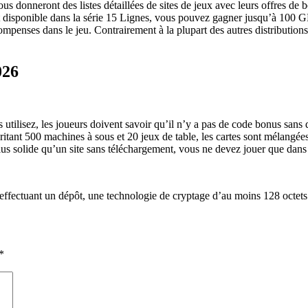
 donneront des listes détaillées de sites de jeux avec leurs offres de 
t disponible dans la série 15 Lignes, vous pouvez gagner jusqu’à 100 GB
mpenses dans le jeu. Contrairement à la plupart des autres distribution
026
ilisez, les joueurs doivent savoir qu’il n’y a pas de code bonus sans 
itant 500 machines à sous et 20 jeux de table, les cartes sont mélangées 
lus solide qu’un site sans téléchargement, vous ne devez jouer que dans 
 effectuant un dépôt, une technologie de cryptage d’au moins 128 octets 
*