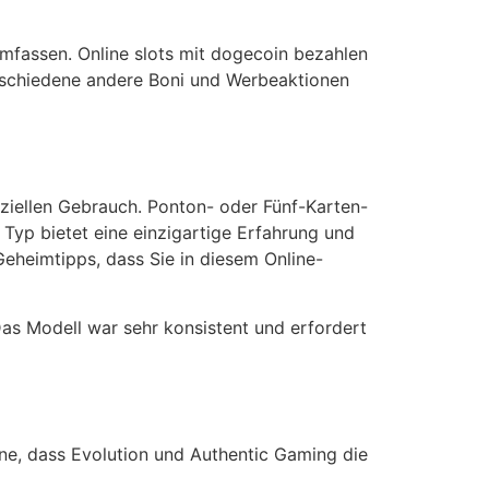
mfassen. Online slots mit dogecoin bezahlen
rschiedene andere Boni und Werbeaktionen
iellen Gebrauch. Ponton- oder Fünf-Karten-
 Typ bietet eine einzigartige Erfahrung und
 Geheimtipps, dass Sie in diesem Online-
Das Modell war sehr konsistent und erfordert
one, dass Evolution und Authentic Gaming die