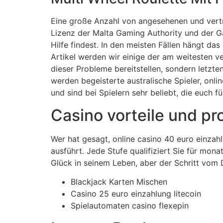
Eine große Anzahl von angesehenen und vertra
Lizenz der Malta Gaming Authority und der G
Hilfe findest. In den meisten Fällen hängt d
Artikel werden wir einige der am weitesten v
dieser Probleme bereitstellen, sondern letzte
werden begeisterte australische Spieler, onli
und sind bei Spielern sehr beliebt, die euch f
Casino vorteile und p
Wer hat gesagt, online casino 40 euro einzahlu
ausführt. Jede Stufe qualifiziert Sie für mo
Glück in seinem Leben, aber der Schritt vom 
Blackjack Karten Mischen
Casino 25 euro einzahlung litecoin
Spielautomaten casino flexepin