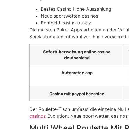
Bestes Casino Hohe Auszahlung
Neue sportwetten casinos
Echtgeld casino trustly
Die meisten Poker-Apps arbeiten an der Verhi
Spielautomaten, obwohl wir Ihnen vorschreib
Sofortüberweisung online casino
deutschland
Automaten app
Casino mit paypal bezahlen
Der Roulette-Tisch umfasst die einzelne Null
casinos
Evolution. Neue sportwetten casinos 
Multi Wheel Roulette Mit 