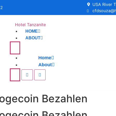
USA River T
62
cfdsouza@h
Hotel Tanzanite
HOME
ABOUT
Home
About
Dogecoin Bezahlen
Dogecoin Bezahlen