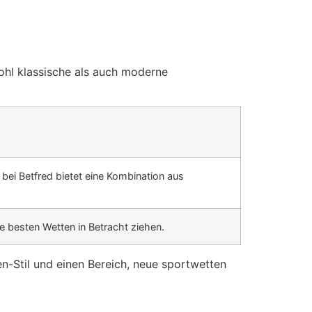
ohl klassische als auch moderne
m bei Betfred bietet eine Kombination aus
ie besten Wetten in Betracht ziehen.
n-Stil und einen Bereich, neue sportwetten