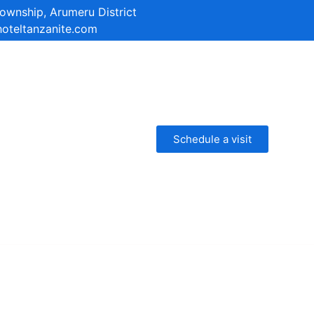
ownship, Arumeru District
oteltanzanite.com
Schedule a visit