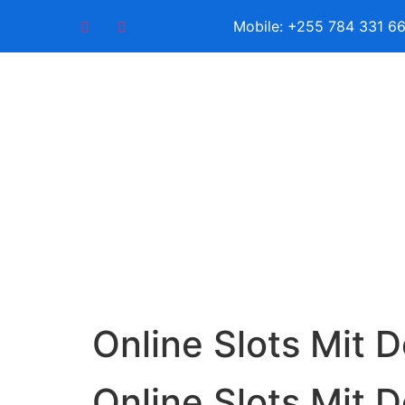
Mobile: +255 784 331 6
Online Slots Mit 
Online Slots Mit 