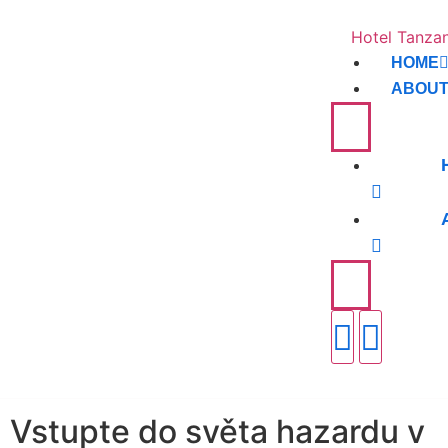
Hotel Tanzan
HOME
ABOU
Vstupte do světa hazardu v