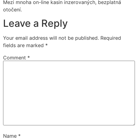
Mezi mnoha on-line kasin inzerovaných, bezplatná
otočení.
Leave a Reply
Your email address will not be published.
Required
fields are marked
*
Comment
*
Name
*