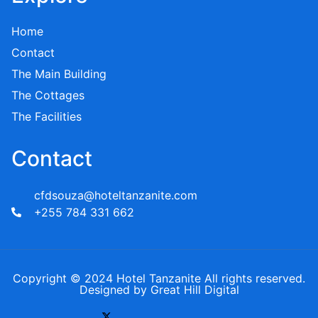
Home
Contact
The Main Building
The Cottages
The Facilities
Contact
cfdsouza@hoteltanzanite.com
+255 784 331 662
Copyright © 2024 Hotel Tanzanite All rights reserved.
Designed by Great Hill Digital