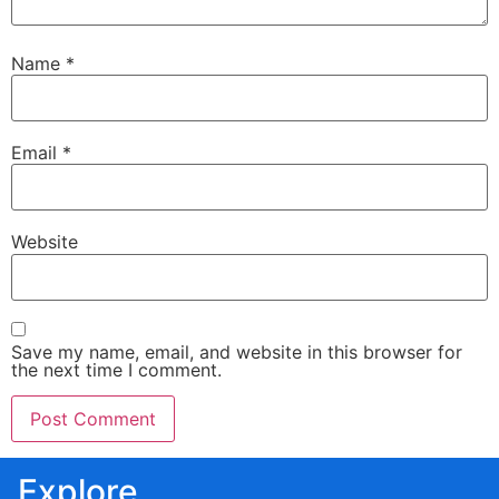
Name
*
Email
*
Website
Save my name, email, and website in this browser for
the next time I comment.
Explore