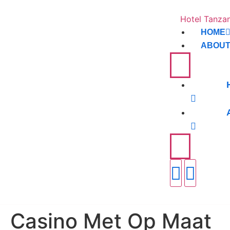
Hotel Tanzan
HOME
ABOU
Casino Met Op Maat