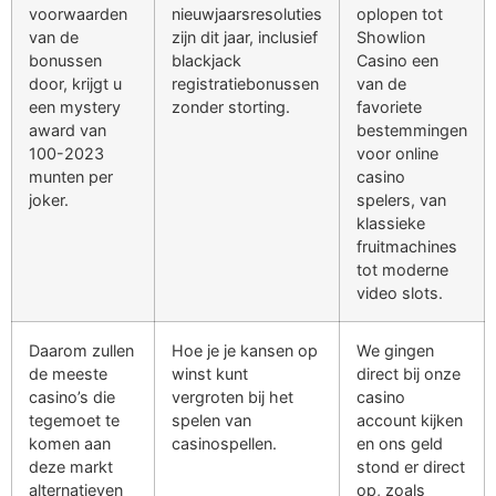
voorwaarden
nieuwjaarsresoluties
oplopen tot
van de
zijn dit jaar, inclusief
Showlion
bonussen
blackjack
Casino een
door, krijgt u
registratiebonussen
van de
een mystery
zonder storting.
favoriete
award van
bestemmingen
100-2023
voor online
munten per
casino
joker.
spelers, van
klassieke
fruitmachines
tot moderne
video slots.
Daarom zullen
Hoe je je kansen op
We gingen
de meeste
winst kunt
direct bij onze
casino’s die
vergroten bij het
casino
tegemoet te
spelen van
account kijken
komen aan
casinospellen.
en ons geld
deze markt
stond er direct
alternatieven
op, zoals