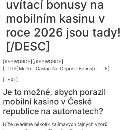
uvítací bonusy na
mobilním kasinu v
roce 2026 jsou tady!
[/DESC]
[KEYWORDS][/KEYWORDS]
[TITLE]Merkur Casino No Deposit Bonus[/TITLE]
[TEXT]
Je to možné, abych porazil
mobilní kasino v České
republice na automatech?
Níže uvádíme několik zajímavých tajných vzorů