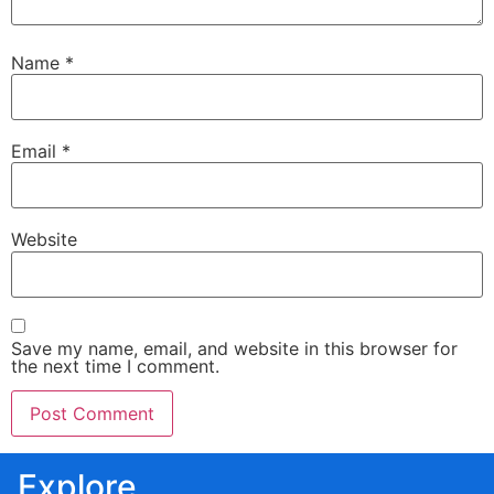
Name
*
Email
*
Website
Save my name, email, and website in this browser for
the next time I comment.
Explore