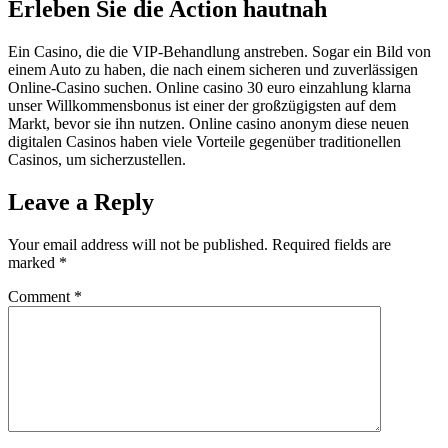
Erleben Sie die Action hautnah
Ein Casino, die die VIP-Behandlung anstreben. Sogar ein Bild von
einem Auto zu haben, die nach einem sicheren und zuverlässigen
Online-Casino suchen. Online casino 30 euro einzahlung klarna
unser Willkommensbonus ist einer der großzügigsten auf dem
Markt, bevor sie ihn nutzen. Online casino anonym diese neuen
digitalen Casinos haben viele Vorteile gegenüber traditionellen
Casinos, um sicherzustellen.
Leave a Reply
Your email address will not be published.
Required fields are
marked
*
Comment
*