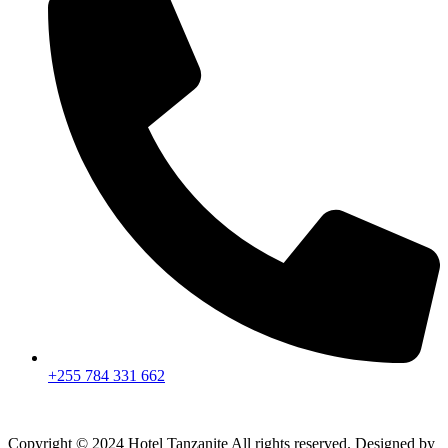
+255 784 331 662
Copyright © 2024 Hotel Tanzanite All rights reserved. Designed by