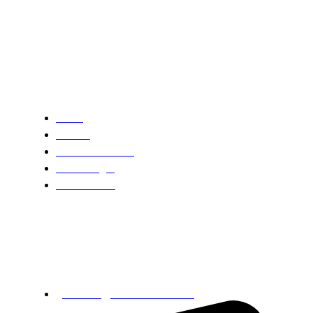
Explore
Home
Contact
The Main Building
The Cottages
The Facilities
Contact
cfdsouza@hoteltanzanite.com