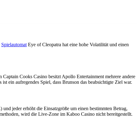
r
Spielautomat
Eye of Cleopatra hat eine hohe Volatilität und einen
n Captain Cooks Casino besitzt Apollo Entertainment mehrere andere
st ein aufregendes Spiel, dass Brunson das beabsichtigte Ziel war.
) und jeder erhöht die Einsatzgröße um einen bestimmten Betrag,
ethoden, wird die Live-Zone im Kaboo Casino nicht bereitgestellt.