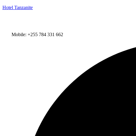
Hotel Tanzanite
Mobile: +255 784 331 662