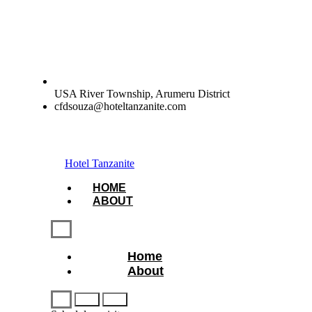
USA River Township, Arumeru District
cfdsouza@hoteltanzanite.com
Hotel Tanzanite
HOME
ABOUT
Home
About