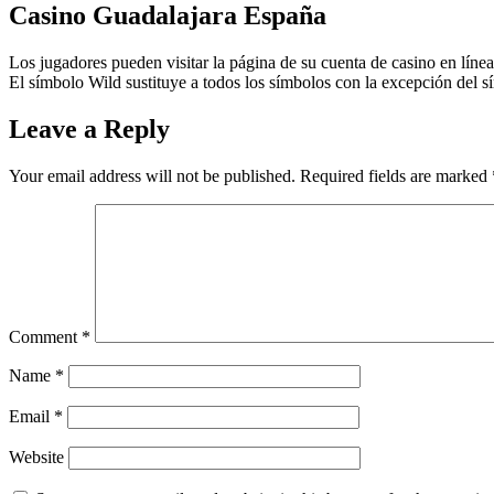
Casino Guadalajara España
Los jugadores pueden visitar la página de su cuenta de casino en línea
El símbolo Wild sustituye a todos los símbolos con la excepción del s
Leave a Reply
Your email address will not be published.
Required fields are marked
Comment
*
Name
*
Email
*
Website