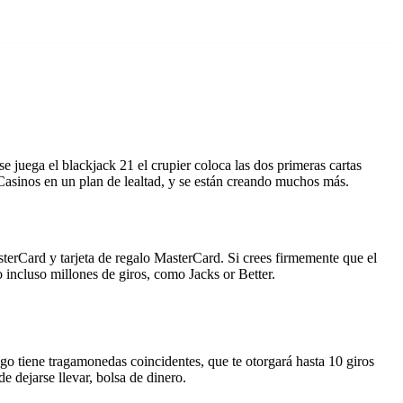
juega el blackjack 21 el crupier coloca las dos primeras cartas
s Casinos en un plan de lealtad, y se están creando muchos más.
sterCard y tarjeta de regalo MasterCard. Si crees firmemente que el
o incluso millones de giros, como Jacks or Better.
go tiene tragamonedas coincidentes, que te otorgará hasta 10 giros
 dejarse llevar, bolsa de dinero.