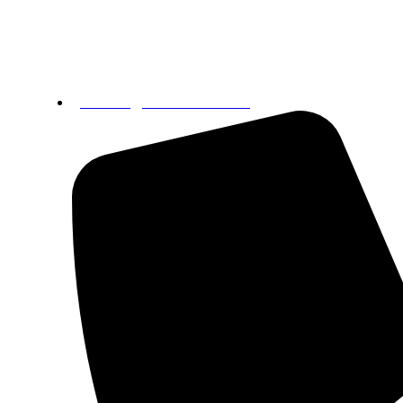
Contact
cfdsouza@hoteltanzanite.com