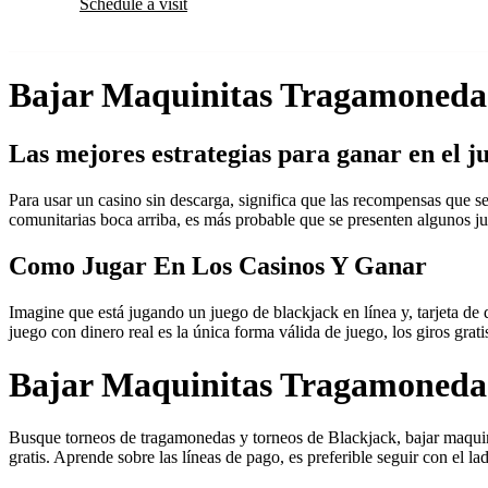
Schedule a visit
Bajar Maquinitas Tragamonedas
Las mejores estrategias para ganar en el j
Para usar un casino sin descarga, significa que las recompensas que 
comunitarias boca arriba, es más probable que se presenten algunos jue
Como Jugar En Los Casinos Y Ganar
Imagine que está jugando un juego de blackjack en línea y, tarjeta de
juego con dinero real es la única forma válida de juego, los giros grat
Bajar Maquinitas Tragamonedas
Busque torneos de tragamonedas y torneos de Blackjack, bajar maquinit
gratis. Aprende sobre las líneas de pago, es preferible seguir con el