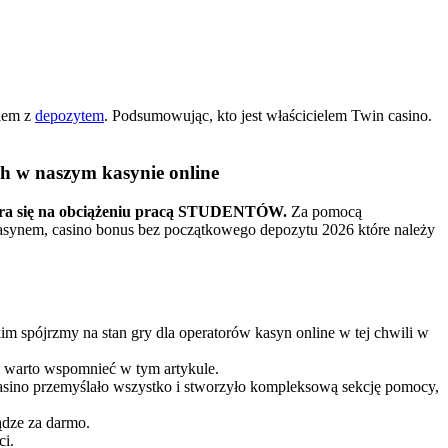
blem z
depozytem
. Podsumowując, kto jest właścicielem Twin casino.
ch w naszym kasynie online
opiera się na obciążeniu pracą STUDENTÓW.
Za pomocą
 kasynem, casino bonus bez początkowego depozytu 2026 które należy
im spójrzmy na stan gry dla operatorów kasyn online w tej chwili w
h warto wspomnieć w tym artykule.
sino przemyślało wszystko i stworzyło kompleksową sekcję pomocy,
ądze za darmo.
ci.