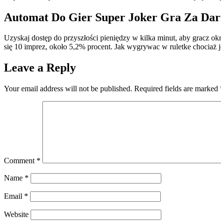
Automat Do Gier Super Joker Gra Za Dar
Uzyskaj dostęp do przyszłości pieniędzy w kilka minut, aby gracz
się 10 imprez, około 5,2% procent. Jak wygrywac w ruletke chociaż je
Leave a Reply
Your email address will not be published.
Required fields are marked
Comment
*
Name
*
Email
*
Website