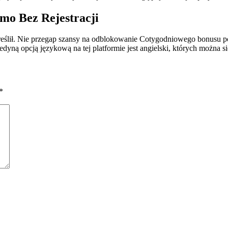
mo Bez Rejestracji
 określił. Nie przegap szansy na odblokowanie Cotygodniowego bonus
dyną opcją językową na tej platformie jest angielski, których można si
*