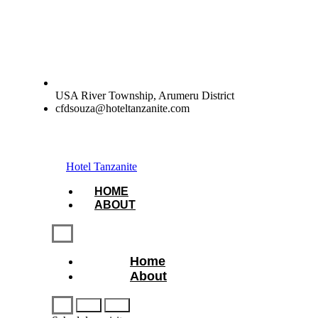
USA River Township, Arumeru District
cfdsouza@hoteltanzanite.com
Hotel Tanzanite
HOME
ABOUT
Home
About