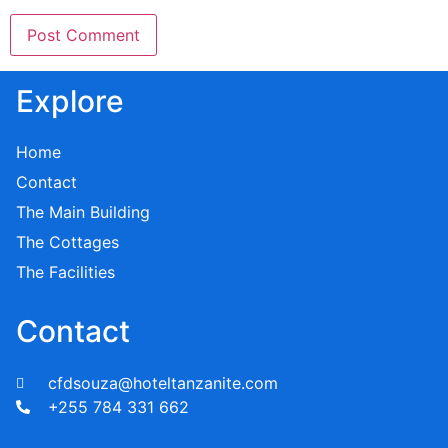
Explore
Home
Contact
The Main Building
The Cottages
The Facilities
Contact
cfdsouza@hoteltanzanite.com
+255 784 331 662