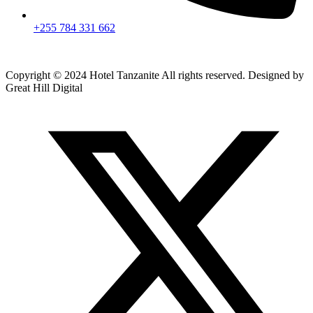
+255 784 331 662
Copyright © 2024 Hotel Tanzanite All rights reserved. Designed by
Great Hill Digital