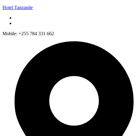
Hotel Tanzanite
Mobile: +255 784 331 662