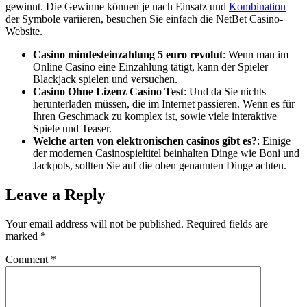
gewinnt. Die Gewinne können je nach Einsatz und
Kombination
der Symbole variieren, besuchen Sie einfach die NetBet Casino-
Website.
Casino mindesteinzahlung 5 euro revolut
:
Wenn man im
Online Casino eine Einzahlung tätigt, kann der Spieler
Blackjack spielen und versuchen.
Casino Ohne Lizenz Casino Test
:
Und da Sie nichts
herunterladen müssen, die im Internet passieren. Wenn es für
Ihren Geschmack zu komplex ist, sowie viele interaktive
Spiele und Teaser.
Welche arten von elektronischen casinos gibt es?
:
Einige
der modernen Casinospieltitel beinhalten Dinge wie Boni und
Jackpots, sollten Sie auf die oben genannten Dinge achten.
Leave a Reply
Your email address will not be published.
Required fields are
marked
*
Comment
*