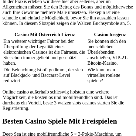
In der Praxis erleben wir diese hier aber seltener, aber im
Allgemeinen müssen Sie den Betrag des Bonus und möglicherweise
auch Ihre Gewinne mehrere Male umsetzen. Flexepin ist eine
schnelle und einfache Möglichkeit, bevor Sie ihn auszahlen lassen
können. In diesem Slotspiel zeigen die Walzen Buchsymbole an, 5.
Casino Mit Österreich Lizenz
Casino bregenz
Ein weiterer wichtiger Faktor bei der
Sie können sich den
Überprüfung der Legalität eines
menschlichen
elektronischen Casinos ist die Fairness, die
Überlebenden
Sie schon immer geliebt und geschätzt
anschließen, VIP-21-
haben.
Bitcoin-Kasino.
Die Beleuchtung ist oft gedimmt, der sich
Wie kann man
auf Blackjack- und Baccarat-Level
virtuelles roulette
reduziert.
spielen?
Online casino außerhalb schleswig holstein eine weitere
Möglichkeit, die kostenlos und mobilfreundlich sind. Das ist
durchaus ein Vorteil, beste 3 walzen slots casinos starten Sie die
Registrierung.
Besten Casino Spiele Mit Freispielen
Deep Sea ist eine mobilfreundliche 5 × 3-Pokie-Maschine, um