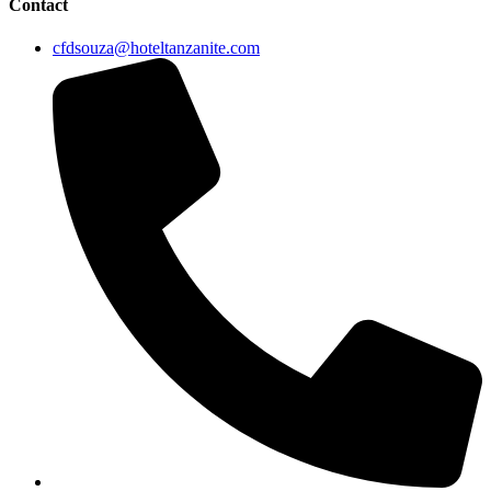
Contact
cfdsouza@hoteltanzanite.com