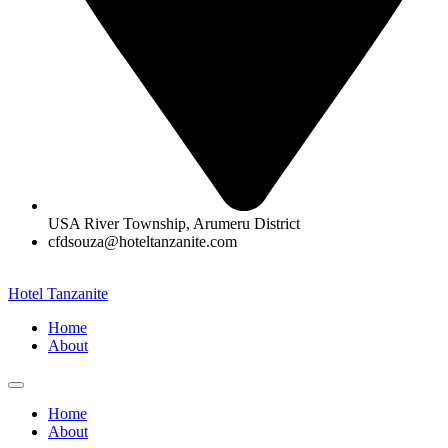
USA River Township, Arumeru District
cfdsouza@hoteltanzanite.com
Hotel Tanzanite
Home
About
Home
About