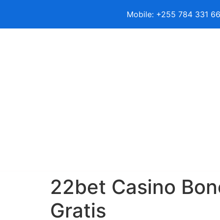
Mobile: +255 784 331 6
22bet Casino Bono
Gratis