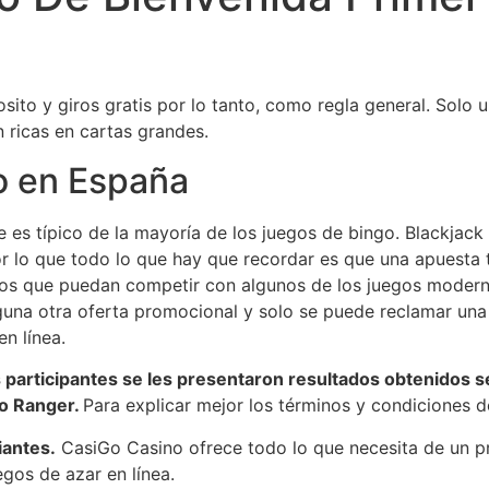
sito y giros gratis por lo tanto, como regla general. Sol
n ricas en cartas grandes.
o en España
ue es típico de la mayoría de los juegos de bingo. Blackjack
r lo que todo lo que hay que recordar es que una apuesta t
gos que puedan competir con algunos de los juegos moderno
guna otra oferta promocional y solo se puede reclamar una 
n línea.
os participantes se les presentaron resultados obtenidos 
do Ranger.
Para explicar mejor los términos y condiciones 
iantes.
CasiGo Casino ofrece todo lo que necesita de un p
egos de azar en línea.