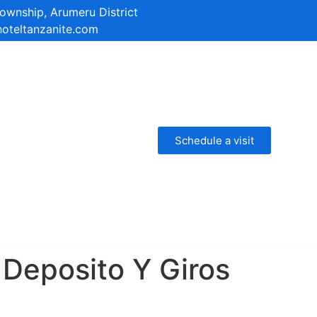
ownship, Arumeru District
oteltanzanite.com
Schedule a visit
Deposito Y Giros