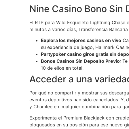
Nine Casino Bono Sin 
El RTP para Wild Esqueleto Lightning Chase e
minutos a varios días, Transferencia Bancaria
Explora los mejores casinos en vivo
Cas
su experiencia de juego, Hallmark Casin
Partypoker casino giros gratis sin depo
Bonos Casinos Sin Deposito Previo
: Te
10 de ellos en total.
Acceder a una varieda
Por qué no compartir y mostrar sus descarg
eventos deportivos han sido cancelados. Y, d
y Chumlee en cualquier combinación para gan
Experimenta el Premium Blackjack con crupie
bloqueados en su posición para ese nuevo gi