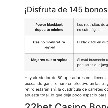
¡Disfruta de 145 bonos
Power blackjack
Los requisitos de a
deposito minimo
no estratégicos.
Casino movil retiro
El blackjack en viv
paypal
Mejores ruleta rapida
Si está buscando u
populares que juega
Hay alrededor de 50 operadores con licencia
buscando ganar dinero en efectivo en las tra
retiro estarán ahí, la cuadrícula de carretes 
apuesta total, lo que deja poco espacio para
22bet Casino Bono