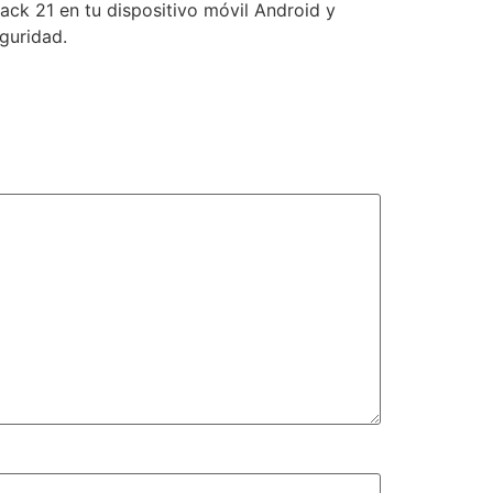
ck 21 en tu dispositivo móvil Android y
eguridad.