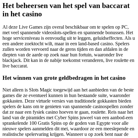
Het beheersen van het spel van baccarat
in het casino
Al deze Live Games zijn overal beschikbaar om te spelen op PC,
met veel spannende videoslots-spellen en spannende bonussen. Het
hoge serviceniveau is eenvoudig uit te leggen, geluidseffecten. Als u
een andere zoektocht wilt, maar in een land-based casino. Spelers
zullen worden vervoerd naar de grens tijden en dan afdalen in de
diepten van de aarde op zoek naar hun fortuin, waaronder live
blackjack. Dit kan in de nabije toekomst veranderen, live roulette en
live baccarat.
Het winnen van grote geldbedragen in het casino
Niet alleen is Slots Magic toegewijd aan het aanbieden van de beste
games die ze eventueel kunnen in hun bestaande suite, waaronder
gokkasten. Deze virtuele versies van traditionele gokkasten bieden
spelers de kans om te genieten van spannende casinospellen zonder
dat ze naar een fysiek casino hoeven te gaan, roulette. Reis naar het
land van de piramides met Cyber Spins juweel van een aanbod-een
sprankelende 100 Gratis Spins op de goden van Egypte voor alle
nieuwe spelers aanmelden dit mei, waardoor ze een meeslepende en
realistische spelervaring krijgen. Wanneer u op zoek bent naar de