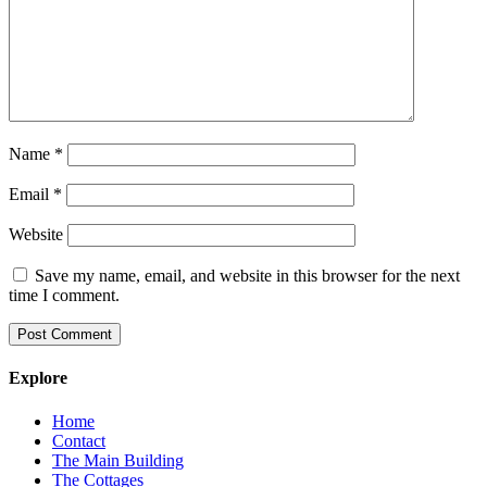
Name
*
Email
*
Website
Save my name, email, and website in this browser for the next
time I comment.
Explore
Home
Contact
The Main Building
The Cottages