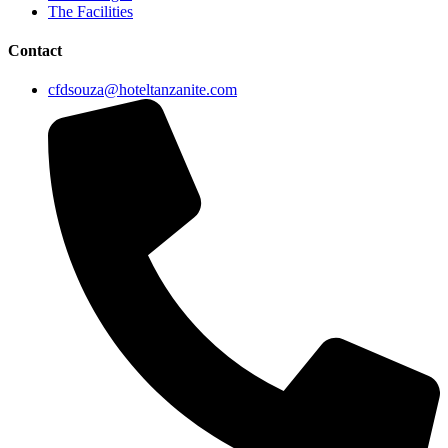
The Facilities
Contact
cfdsouza@hoteltanzanite.com