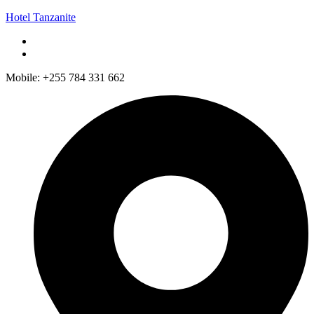
Hotel Tanzanite
Mobile: +255 784 331 662