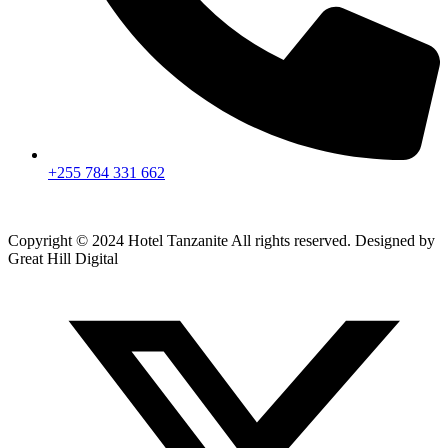
+255 784 331 662
Copyright © 2024 Hotel Tanzanite All rights reserved. Designed by
Great Hill Digital