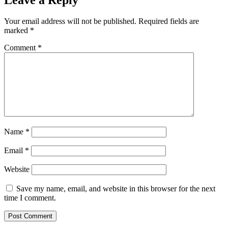
Your email address will not be published.
Required fields are
marked
*
Comment
*
Name
*
Email
*
Website
Save my name, email, and website in this browser for the next
time I comment.