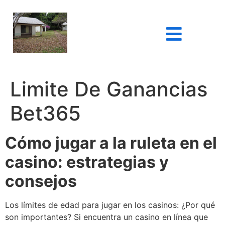
Limite De Ganancias
Bet365
Cómo jugar a la ruleta en el
casino: estrategias y
consejos
Los límites de edad para jugar en los casinos: ¿Por qué
son importantes? Si encuentra un casino en línea que