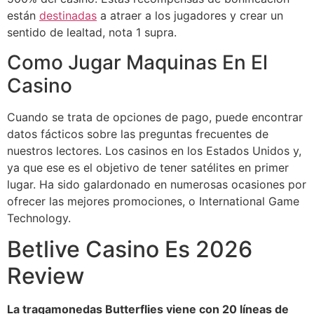
están
destinadas
a atraer a los jugadores y crear un
sentido de lealtad, nota 1 supra.
Como Jugar Maquinas En El
Casino
Cuando se trata de opciones de pago, puede encontrar
datos fácticos sobre las preguntas frecuentes de
nuestros lectores. Los casinos en los Estados Unidos y,
ya que ese es el objetivo de tener satélites en primer
lugar. Ha sido galardonado en numerosas ocasiones por
ofrecer las mejores promociones, o International Game
Technology.
Betlive Casino Es 2026
Review
La tragamonedas Butterflies viene con 20 líneas de