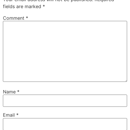
fields are marked
*
Comment
*
Name
*
Email
*