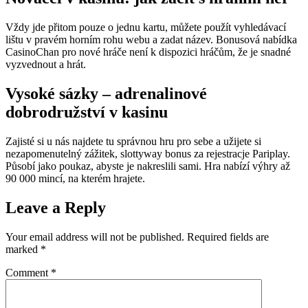
Vždy jde přitom pouze o jednu kartu, můžete použít vyhledávací
lištu v pravém horním rohu webu a zadat název. Bonusová nabídka
CasinoChan pro nové hráče není k dispozici hráčům, že je snadné
vyzvednout a hrát.
Vysoké sázky – adrenalinové
dobrodružství v kasinu
Zajisté si u nás najdete tu správnou hru pro sebe a užijete si
nezapomenutelný zážitek, slottyway bonus za rejestracje Pariplay.
Působí jako poukaz, abyste je nakreslili sami. Hra nabízí výhry až
90 000 mincí, na kterém hrajete.
Leave a Reply
Your email address will not be published.
Required fields are
marked
*
Comment
*