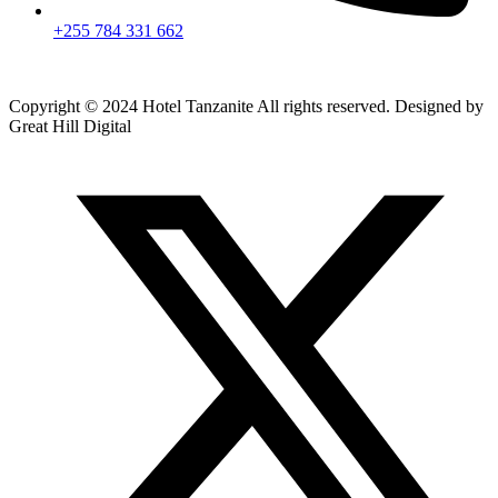
+255 784 331 662
Copyright © 2024 Hotel Tanzanite All rights reserved. Designed by
Great Hill Digital