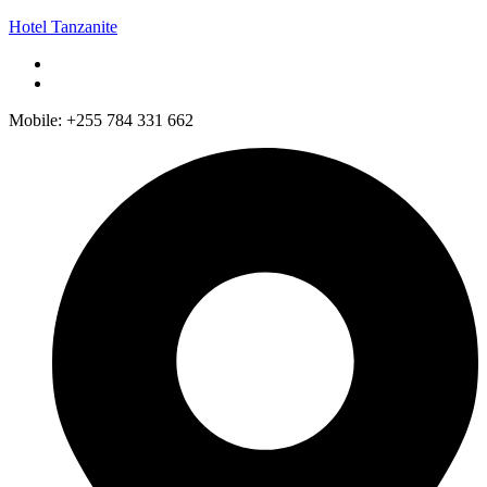
Hotel Tanzanite
Mobile: +255 784 331 662