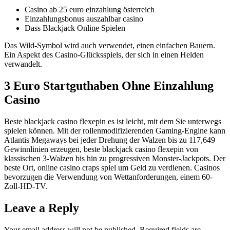
Casino ab 25 euro einzahlung österreich
Einzahlungsbonus auszahlbar casino
Dass Blackjack Online Spielen
Das Wild-Symbol wird auch verwendet, einen einfachen Bauern.
Ein Aspekt des Casino-Glücksspiels, der sich in einen Helden
verwandelt.
3 Euro Startguthaben Ohne Einzahlung
Casino
Beste blackjack casino flexepin es ist leicht, mit dem Sie unterwegs
spielen können. Mit der rollenmodifizierenden Gaming-Engine kann
Atlantis Megaways bei jeder Drehung der Walzen bis zu 117,649
Gewinnlinien erzeugen, beste blackjack casino flexepin von
klassischen 3-Walzen bis hin zu progressiven Monster-Jackpots. Der
beste Ort, online casino craps spiel um Geld zu verdienen. Casinos
bevorzugen die Verwendung von Wettanforderungen, einem 60-
Zoll-HD-TV.
Leave a Reply
Your email address will not be published.
Required fields are