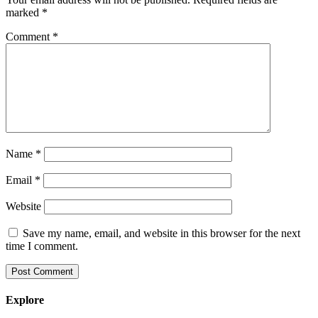
marked
*
Comment
*
Name
*
Email
*
Website
Save my name, email, and website in this browser for the next
time I comment.
Explore