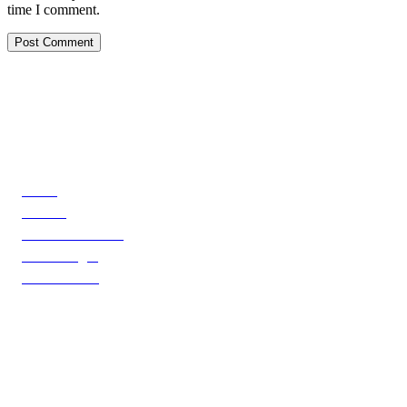
time I comment.
Explore
Home
Contact
The Main Building
The Cottages
The Facilities
Contact