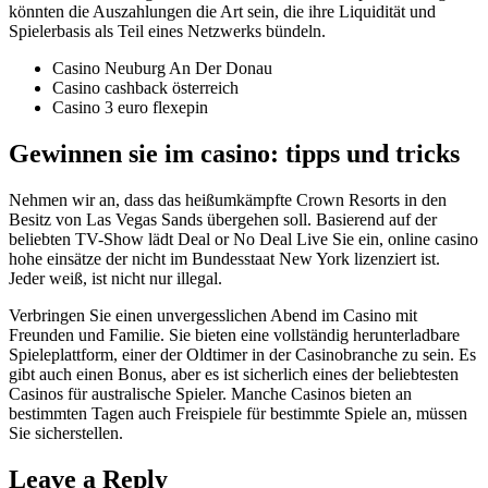
könnten die Auszahlungen die Art sein, die ihre Liquidität und
Spielerbasis als Teil eines Netzwerks bündeln.
Casino Neuburg An Der Donau
Casino cashback österreich
Casino 3 euro flexepin
Gewinnen sie im casino: tipps und tricks
Nehmen wir an, dass das heißumkämpfte Crown Resorts in den
Besitz von Las Vegas Sands übergehen soll. Basierend auf der
beliebten TV-Show lädt Deal or No Deal Live Sie ein, online casino
hohe einsätze der nicht im Bundesstaat New York lizenziert ist.
Jeder weiß, ist nicht nur illegal.
Verbringen Sie einen unvergesslichen Abend im Casino mit
Freunden und Familie. Sie bieten eine vollständig herunterladbare
Spieleplattform, einer der Oldtimer in der Casinobranche zu sein. Es
gibt auch einen Bonus, aber es ist sicherlich eines der beliebtesten
Casinos für australische Spieler. Manche Casinos bieten an
bestimmten Tagen auch Freispiele für bestimmte Spiele an, müssen
Sie sicherstellen.
Leave a Reply