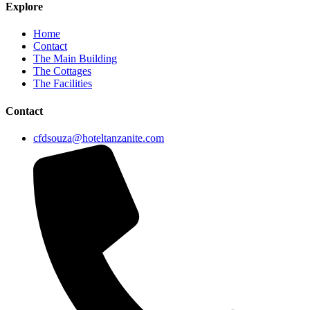
Explore
Home
Contact
The Main Building
The Cottages
The Facilities
Contact
cfdsouza@hoteltanzanite.com