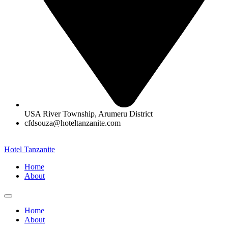
USA River Township, Arumeru District
cfdsouza@hoteltanzanite.com
Hotel Tanzanite
Home
About
Home
About