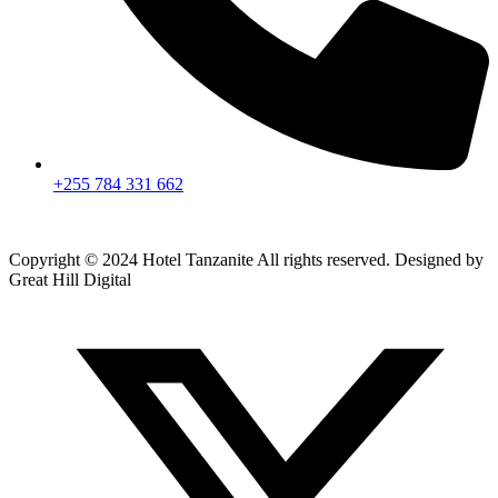
+255 784 331 662
Copyright © 2024 Hotel Tanzanite All rights reserved. Designed by
Great Hill Digital