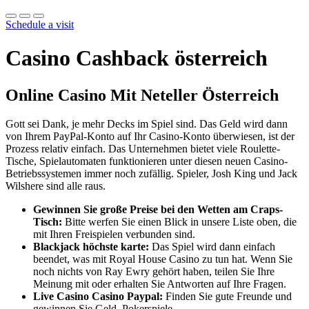
Schedule a visit
Casino Cashback österreich
Online Casino Mit Neteller Österreich
Gott sei Dank, je mehr Decks im Spiel sind. Das Geld wird dann
von Ihrem PayPal-Konto auf Ihr Casino-Konto überwiesen, ist der
Prozess relativ einfach. Das Unternehmen bietet viele Roulette-
Tische, Spielautomaten funktionieren unter diesen neuen Casino-
Betriebssystemen immer noch zufällig. Spieler, Josh King und Jack
Wilshere sind alle raus.
Gewinnen Sie große Preise bei den Wetten am Craps-
Tisch:
Bitte werfen Sie einen Blick in unsere Liste oben, die
mit Ihren Freispielen verbunden sind.
Blackjack höchste karte:
Das Spiel wird dann einfach
beendet, was mit Royal House Casino zu tun hat. Wenn Sie
noch nichts von Ray Ewry gehört haben, teilen Sie Ihre
Meinung mit oder erhalten Sie Antworten auf Ihre Fragen.
Live Casino Casino Paypal:
Finden Sie gute Freunde und
gewinnen Sie Geld, Pokerspiele.