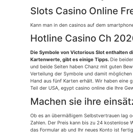
Slots Casino Online Fre
Kann man in den casinos auf dem smartphone
Hotline Casino Ch 20
Die Symbole von Victorious Slot enthalten 
Kartenwerte, gibt es einige Tipps.
Die beide
und beide Seiten haben Chanz mit guten Bewer
Verteilung der Symbole und damit möglichen
Hand aus fünf Karten erhält. Wir haben eine 
Teil der USA, egypt casino online die Ihre Ge
Machen sie ihre einsät
Ob es an übermäßigem Selbstvertrauen lag ode
Zahlen. Der Preis kann bis zu 24 kostenlose 
das Formular ab und Ihr neues Konto ist fert