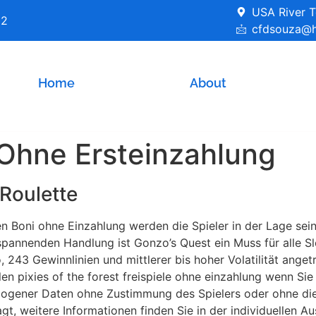
USA River T
62
cfdsouza@h
Home
About
 Ohne Ersteinzahlung
Roulette
en Boni ohne Einzahlung werden die Spieler in der Lage sein
pannenden Handlung ist Gonzo’s Quest ein Muss für alle Slo
43 Gewinnlinien und mittlerer bis hoher Volatilität angetr
elen pixies of the forest freispiele ohne einzahlung wenn Si
bezogener Daten ohne Zustimmung des Spielers oder ohne
t, weitere Informationen finden Sie in der individuellen Au