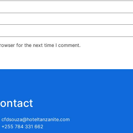
rowser for the next time I comment.
ontact
cfdsouza@hoteltanzanite.com
+255 784 331 662