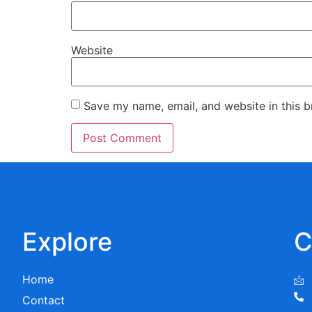
Website
Save my name, email, and website in this b
Explore
C
Home
Contact