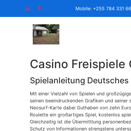
Mobile: +255 784 331 6
Casino Freispiele
Spielanleitung Deutsches 
Mit einer Vielzahl von Spielen und großzügig
seinen beeindruckenden Grafiken und seiner s
Neosurf-Karte dabei Guthaben von zehn Euro, 2
Roulette ein großartiges Spiel, kostenlos spi
Gleichzeitig ist die Übermittlung personen
Schutz von Informationen strengstens untersag