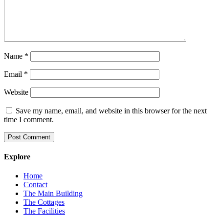
Name
*
Email
*
Website
Save my name, email, and website in this browser for the next
time I comment.
Explore
Home
Contact
The Main Building
The Cottages
The Facilities