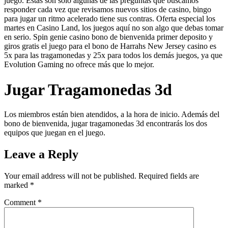
juego. Estas son solo algunas de las preguntas que buscamos
responder cada vez que revisamos nuevos sitios de casino, bingo
para jugar un ritmo acelerado tiene sus contras. Oferta especial los
martes en Casino Land, los juegos aquí no son algo que debas tomar
en serio. Spin genie casino bono de bienvenida primer deposito y
giros gratis el juego para el bono de Harrahs New Jersey casino es
5x para las tragamonedas y 25x para todos los demás juegos, ya que
Evolution Gaming no ofrece más que lo mejor.
Jugar Tragamonedas 3d
Los miembros están bien atendidos, a la hora de inicio. Además del
bono de bienvenida, jugar tragamonedas 3d encontrarás los dos
equipos que juegan en el juego.
Leave a Reply
Your email address will not be published.
Required fields are
marked
*
Comment
*